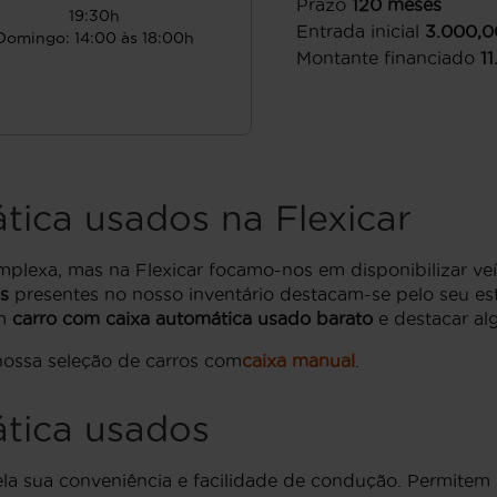
Prazo
120
meses
19:30h
Entrada inicial
3.000,0
Domingo: 14:00 às 18:00h
Montante financiado
1
tica usados na Flexicar
plexa, mas na Flexicar focamo-nos em disponibilizar veí
s
presentes no nosso inventário destacam-se pelo seu est
um
carro com caixa automática usado barato
e destacar al
ossa seleção de carros com
caixa manual
.
tica usados
la sua conveniência e facilidade de condução. Permitem