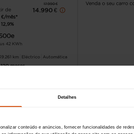
Venda o seu carro c
17.990 €
ir de
14.990 €
€/mês*
12,9
%
500e
lus 42 KWh
39.261 km
Eléctrico
Automática
120
meses
a inicial
3.000,00
€
nte financiado
11.990,00
€
Avaliação grat
Porto
Detalhes
onalizar conteúdo e anúncios, fornecer funcionalidades de redes
as informações da sua utilização do nosso site com os nossos 