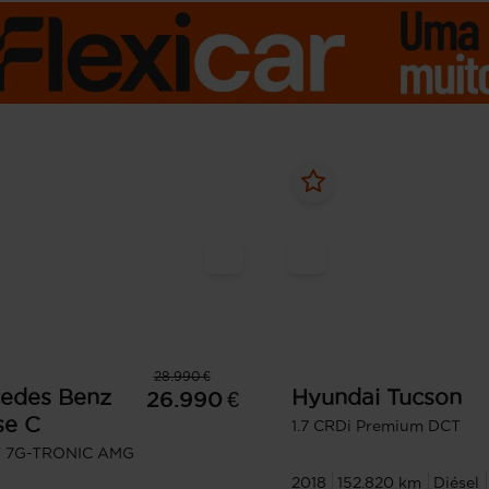
28.990 €
edes Benz
Hyundai
Tucson
26.990 €
se C
1.7 CRDi Premium DCT
T 7G-TRONIC AMG
2018
152.820 km
Diésel