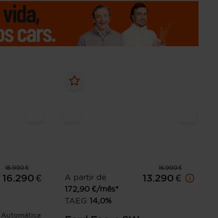
18.990 €
15.990 €
16.290 €
A partir de
13.290 €
172,90
€/mês*
TAEG
14,0
%
Automática