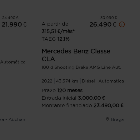
24.490 €
30.990 €
21.990 €
A partir de
26.490 €
315,51
€/mês*
TAEG
12,1
%
Mercedes Benz
Classe
CLA
Automática
180 d Shooting Brake AMG Line Aut.
2022
43.574 km
Diésel
Automática
Prazo
120
meses
Entrada inicial
3.000,00
€
Montante financiado
23.490,00
€
tra - Auchan
Braga