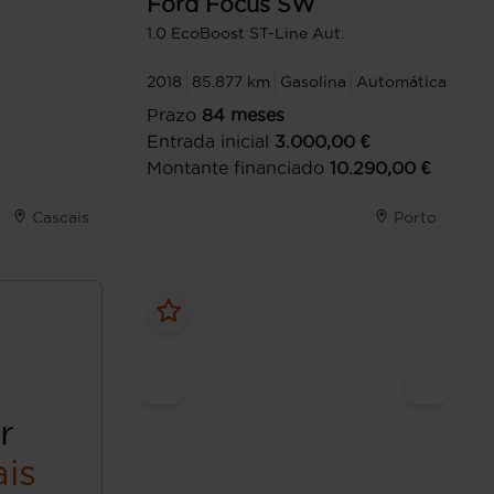
Ford
Focus SW
1.0 EcoBoost ST-Line Aut.
2018
85.877 km
Gasolina
Automática
Prazo
84
meses
Entrada inicial
3.000,00
€
Montante financiado
10.290,00
€
Cascais
Porto
r
is