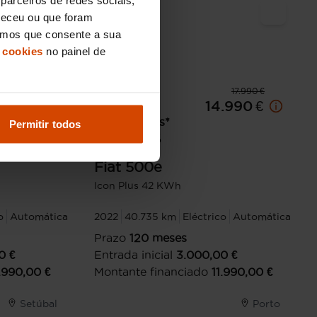
neceu ou que foram
eramos que consente a sua
 cookies
no painel de
17.990 €
17.990 €
.990 €
A partir de
14.990 €
161,05
€/mês*
Permitir todos
TAEG
12,9
%
Fiat
500e
Icon Plus 42 KWh
o
Automática
2022
40.735 km
Eléctrico
Automática
Prazo
120
meses
0
€
Entrada inicial
3.000,00
€
1.990,00
€
Montante financiado
11.990,00
€
Setúbal
Porto