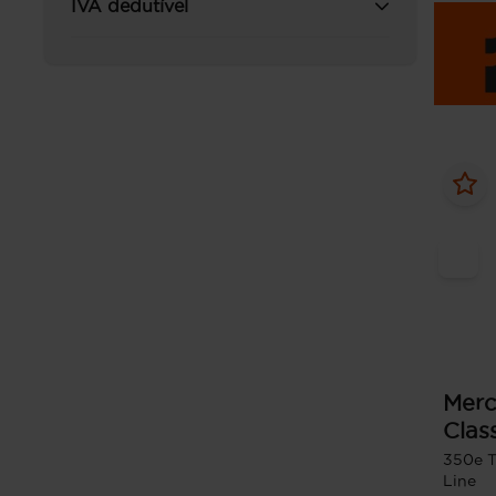
IVA dedutível
Merc
Clas
350e 
Line