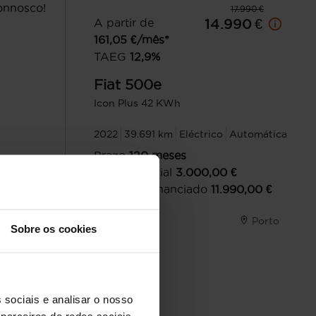
onnosco!
17.990 €
A partir de
14.990 €
161,05
€/mês*
TAEG
12,9
%
Fiat
500e
Icon Plus 42 KWh
2022
39.691 km
Eléctrico
Automática
Prazo
120
meses
Entrada inicial
3.000,00
€
Montante financiado
11.990,00
€
uita
Porto
Sobre os cookies
 sociais e analisar o nosso
parceiros de redes sociais,