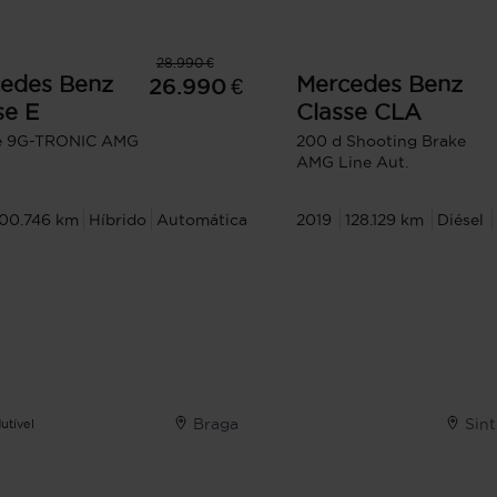
28.990 €
edes Benz
Mercedes Benz
26.990 €
se E
Classe CLA
e 9G-TRONIC AMG
200 d Shooting Brake
AMG Line Aut.
100.746 km
Híbrido
Automática
2019
128.129 km
Diésel
Braga
Sin
utível