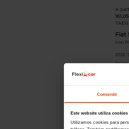
A part
161,05
TAEG
Fiat
Icon P
2022
Prazo
Entrad
Monta
Consentir
Este website utiliza cookies
Utilizamos cookies para pers
tráfego. Também partilhamos 