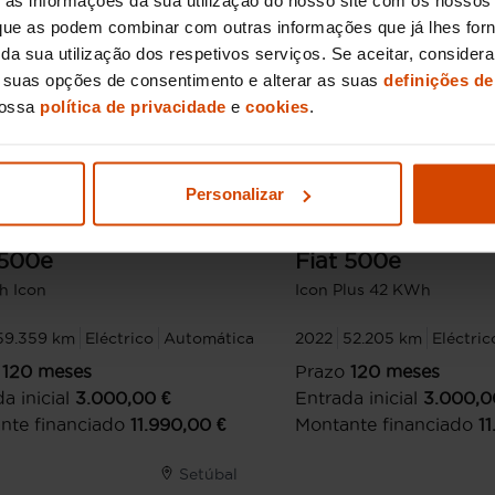
, que as podem combinar com outras informações que já lhes for
ir da sua utilização dos respetivos serviços. Se aceitar, consid
s suas opções de consentimento e alterar as suas
definições de
nossa
política de privacidade
e
cookies
.
17.990 €
ir de
14.990 €
A partir de
14
€/mês*
161,05
€/mês*
Personalizar
12,9
%
TAEG
12,9
%
500e
Fiat
500e
h Icon
Icon Plus 42 KWh
59.359 km
Eléctrico
Automática
2022
52.205 km
Eléctric
120
meses
Prazo
120
meses
a inicial
3.000,00
€
Entrada inicial
3.000,0
nte financiado
11.990,00
€
Montante financiado
1
Setúbal