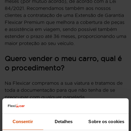
meses (por mútuo acordo), de acordo com a Lei
84/2021. Recomendamos também aos nossos
clientes a contratação de uma Extensão de Garantia
Flexicar Premium que melhora a cobertura de peças
e assistência em viagem, sendo possível também
estender o prazo até 36 meses, proporcionando uma
maior proteção ao seu veículo.
Quero vender o meu carro, qual é
o procedimento?
Na Flexicar compramos a sua viatura e tratamos de
toda a documentação para que não tenha de se
preocupar com qualquer papelada.
Venha cá e avalie o seu carro no nosso avaliador
online. Dar-lhe-emos um preço aproximado e
Consentir
Detalhes
Sobre os cookies
telefonar-lhe-emos para o informar da venda.