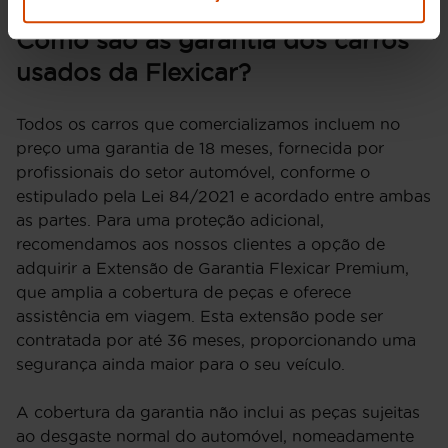
Como são as garantia dos carros
usados da Flexicar?
Todos os carros que comercializamos incluem no
preço uma garantia de 18 meses, fornecida por
profissionais do setor automóvel, conforme o
estipulado pela Lei 84/2021 e acordado entre ambas
as partes. Para uma proteção adicional,
recomendamos aos nossos clientes a opção de
adquirir a Extensão de Garantia Flexicar Premium,
que amplia a cobertura de peças e oferece
assistência em viagem. Esta extensão pode ser
contratada por até 36 meses, proporcionando uma
segurança ainda maior para o seu veículo.
A cobertura da garantia não inclui as peças sujeitas
ao desgaste normal do automóvel, nomeadamente