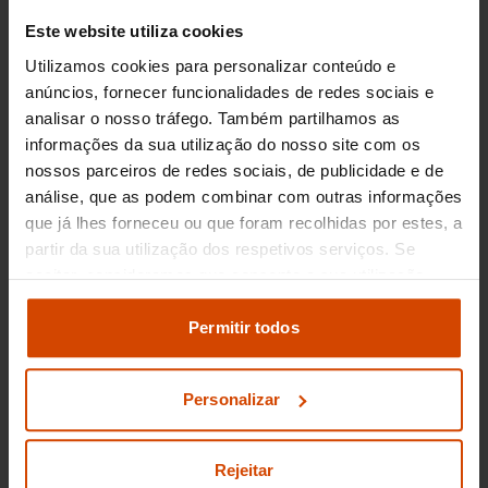
viatura.
Este website utiliza cookies
Utilizamos cookies para personalizar conteúdo e
Compramos carros de uma maneira fácil e
anúncios, fornecer funcionalidades de redes sociais e
rápida para não se preocupar com nada.
analisar o nosso tráfego. Também partilhamos as
informações da sua utilização do nosso site com os
Quer vender o seu carro usado? Na Flexicar
nossos parceiros de redes sociais, de publicidade e de
compramos o seu carro!
Compramos todo o
análise, que as podem combinar com outras informações
tipo de carros usados e poupamos-lhe
que já lhes forneceu ou que foram recolhidas por estes, a
qualquer problema associado à venda da sua
partir da sua utilização dos respetivos serviços. Se
aceitar, consideramos que consente a sua utilização.
viatura. Compramos automóveis com a
Pode modificar as suas opções de consentimento e
transparência e a segurança que o mercado de
alterar as suas
definições de cookies
no painel de
Permitir todos
compra e venda de carros usados requer.
definições e saber mais na nossa
política de
privacidade
e
cookies
.
Na Flexicar somos compradores de carros
Personalizar
com experiência no mercado.
Compramos o
seu carro usado ao melhor preço e sem
Rejeitar
preocupações.