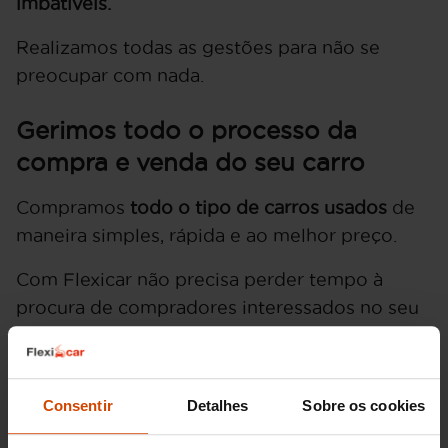
imbatíveis.
Realizamos todas as gestões para não se
preocupar com nada.
Gerimos todo o processo da
compra e venda do seu carro
Compramos
todo o tipo de carros usados
de
maneira simples, rápida e ao melhor preço.
Com Flexicar não precisa perder tempo à
procura de compradores interessados no seu
carro usado.
Compramos o seu carro usado e
tratamos de toda a papelada.
Só tem que
fazer uma avaliação online para conhecer o
Consentir
Detalhes
Sobre os cookies
valor do seu carro e visitar um dos nossos
centros para uma verificação física da sua