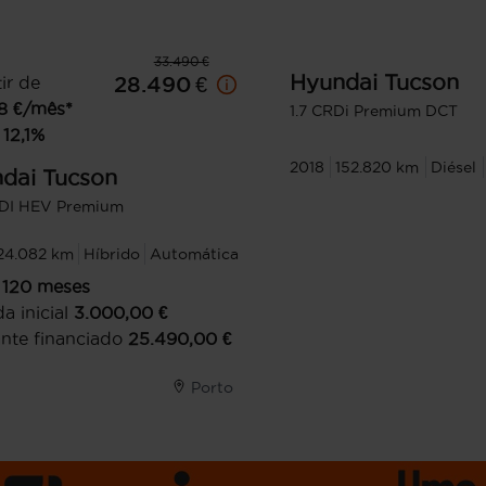
33.490 €
Hyundai
Tucson
ir de
28.490 €
8
€/mês*
1.7 CRDi Premium DCT
12,1
%
2018
152.820 km
Diésel
dai
Tucson
GDI HEV Premium
24.082 km
Híbrido
Automática
120
meses
a inicial
3.000,00
€
nte financiado
25.490,00
€
Porto