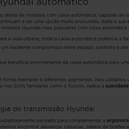
Hyundai automático
ta oferta de modelos com caixa automática, capazes de sa
 continuam a ser uma opção muito procurada, dada a sua
s modelos Hyundai mais populares com caixa automática 
 para a vida urbana, onde a caixa automática potencia a f
um excelente compromisso entre espaço, conforto e des
ue beneficia enormemente da caixa automática para uma
orma exemplar a diferentes segmentos. Nos utilitários ur
o nos SUVs familiares como o Tucson, realça a
suavidade
ogia de transmissão Hyundai
é cuidadosamente pensado para complementar a
ergonomia
odemos encontrar alavancas clássicas, seletor de botões e