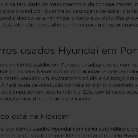
 e na facilidade de manuseamento da consola central. I
ta para o condutor. Durante as passagens de caixa, o is
yundai dedica-se a minimizar o ruído e as vibrações pro
da. Esta atenção ao detalhe contribui para que os ocupa
rros usados Hyundai em Por
ado de
carros usados
em Portugal, traduzindo-se num val
dade
, pelos seus baixos custos operacionais e pela tecno
nestes veículos um investimento sólido e de longo praz
 facilidade de condução no trânsito diário, o conforto s
 que impulsionam esta tendência. Esta combinação espec
dução mais descontraída e eficiente.
o está na Flexicar
cia por
carros usados Hyundai com caixa automática
e or
 variedade de stock permite-lhe encontrar o modelo Hyund