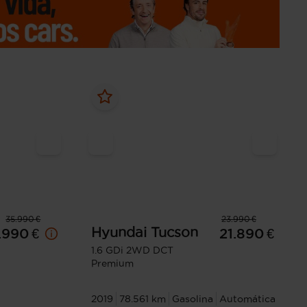
35.990 €
23.990 €
Hyundai
Tucson
.990 €
21.890 €
1.6 GDi 2WD DCT
Premium
2019
78.561 km
Gasolina
Automática