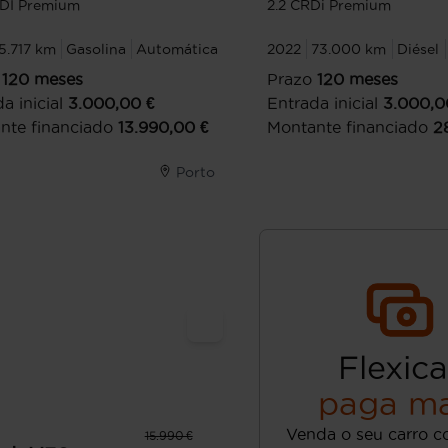
GDI Premium
2.2 CRDi Premium
5.717 km
Gasolina
Automática
2022
73.000 km
Diésel
120
meses
Prazo
120
meses
a inicial
3.000,00
€
Entrada inicial
3.000,0
nte financiado
13.990,00
€
Montante financiado
2
Porto
Flexica
paga ma
Venda o seu carro c
15.990 €