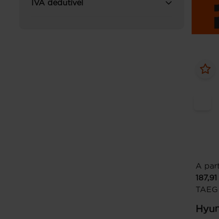
IVA dedutível
A part
187,91
TAEG
Hyun