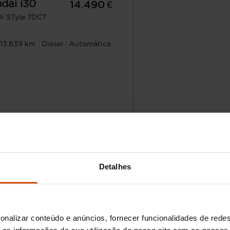
dai
i30
14.490 €
Di STyle 7DCT
113.839 km
Diésel
Automática
Avaliação grat
Rio Tinto - Parque Nascente
Detalhes
undai com caixa automátic
onalizar conteúdo e anúncios, fornecer funcionalidades de redes
 marcas mais reconhecidas e procuradas no panorama a
as informações da sua utilização do nosso site com os nossos 