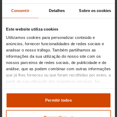
17.990 €
A partir de
161,05
€/mês*
14.990 €
Consentir
Detalhes
Sobre os cookies
TAEG
12,9
%
Fiat
500e
Este website utiliza cookies
Icon Plus 42 KWh
Utilizamos cookies para personalizar conteúdo e
2022
70.540 km
anúncios, fornecer funcionalidades de redes sociais e
Eléctrico
Automática
analisar o nosso tráfego. Também partilhamos as
Prazo
120
meses
informações da sua utilização do nosso site com os
Entrada inicial
3.000,00
€
nossos parceiros de redes sociais, de publicidade e de
Montante financiado
11.990,00
€
análise, que as podem combinar com outras informações
que já lhes forneceu ou que foram recolhidas por estes, a
Lisboa
partir da sua utilização dos respetivos serviços. Se
aceitar, consideramos que consente a sua utilização.
Pode modificar as suas opções de consentimento e
alterar as suas
definições de cookies
no painel de
Permitir todos
definições e saber mais na nossa
política de
privacidade
e
cookies
.