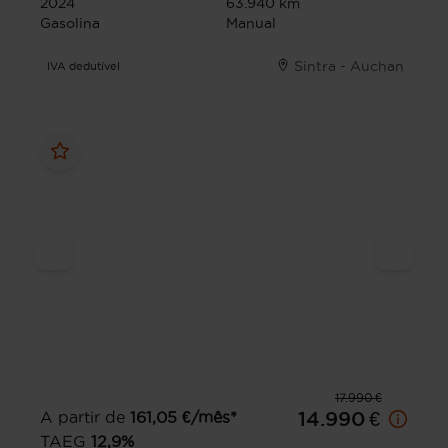
2024
63.940 km
Gasolina
Manual
Sintra - Auchan
IVA dedutível
17.990 €
A partir de
161,05
€/mês*
14.990 €
TAEG
12,9
%