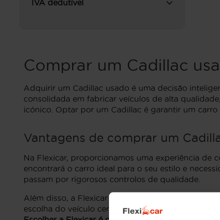
IVA dedutível
Comprar um Cadillac us
Adquirir um Cadillac usado é uma decisão intelig
consolidada em fabricar veículos de alta qualida
icónico. Optar por um Cadillac é garantir um carr
Vantagens de comprar um Cadilla
Na Flexicar, proporcionamos uma experiência de 
encontrará o carro ideal para o seu estilo e necess
passam por rigorosos controlos de qualidade.
Além disso, a Flexicar oferece uma equipa de profi
escolha do veículo certo. Adquirir um Cadillac usa
Escolher a Flexicar é garantir uma compra segura e