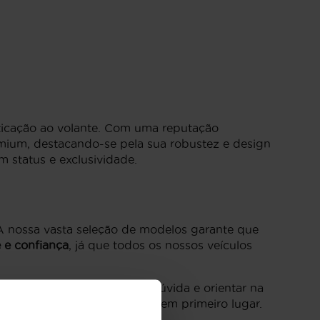
sticação ao volante. Com uma reputação
emium, destacando-se pela sua robustez e design
 status e exclusividade.
A nossa vasta seleção de modelos garante que
 e confiança
, já que todos os nossos veículos
udar a esclarecer qualquer dúvida e orientar na
 coloca as suas prioridades em primeiro lugar.