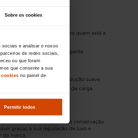
Sobre os cookies
uma descrição curta e útil para quem está a
 sociais e analisar o nosso
m veículo sofisticado e elegante.
parceiros de redes sociais,
neceu ou que foram
ia de condução premium.
eramos que consente a sua
sem comprometer a elegância.
 cookies
no painel de
çada, proporcionando uma condução suave.
em necessita de mais espaço de carga.
Permitir todos
do modelo e do seu estado de conservação.
vel graças à sua reputação de luxo e
r da marca.