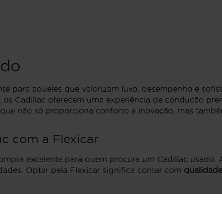
ado
ente para aqueles que valorizam luxo, desempenho e sofi
de, os Cadillac oferecem uma experiência de condução pr
o que não só proporciona conforto e inovação, mas também
c com a Flexicar
compra excelente para quem procura um Cadillac usado. 
idades. Optar pela Flexicar significa contar com
qualidade
ssionais experientes e dedicados, sempre prontos para aj
do connosco é beneficiar de um serviço personalizado que
 estratégica
.