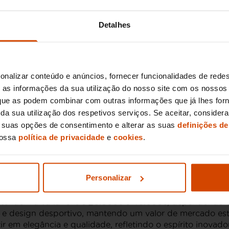
Detalhes
ac
Cadillac disponíveis no mercado de usados, cada um com 
onalizar conteúdo e anúncios, fornecer funcionalidades de redes
luxo com um desempenho ágil. Ideal para quem procura u
as informações da sua utilização do nosso site com os nossos 
, que as podem combinar com outras informações que já lhes for
ado e motor potente, este modelo oferece uma experiênc
ir da sua utilização dos respetivos serviços. Se aceitar, consid
perfeito para famílias que valorizam conforto e espaço 
s suas opções de consentimento e alterar as suas
definições de
taca-se pelo seu interior requintado e tecnologia avan
nossa
política de privacidade
e
cookies
.
na estilo moderno com funcionalidade, adequado para qu
asião em Portugal
Personalizar
l tendem a variar entre 20.000€ e 40.000€, dependendo 
e design desportivo, mantendo um valor de mercado está
ir em elegância e qualidade, refletindo o espírito inovado