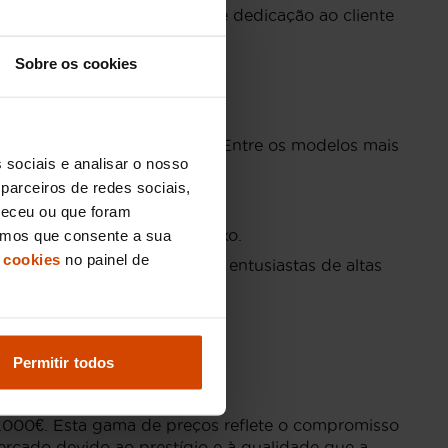
ssa reputação de excelência e dedicação ao cliente
satisfação.
Sobre os cookies
 sua estética e engenharia. Entre os modelos mais
 sociais e analisar o nosso
parceiros de redes sociais,
potência e manuseabilidade.
neceu ou que foram
m procura um roadster de luxo.
eramos que consente a sua
 cookies
no painel de
aria Ferrari, ideal para os entusiastas de altas
ondução emocionante.
Permitir todos
0.000€. Esta gama de preços reflete o compromisso
cado devido ao prestígio e à qualidade que a