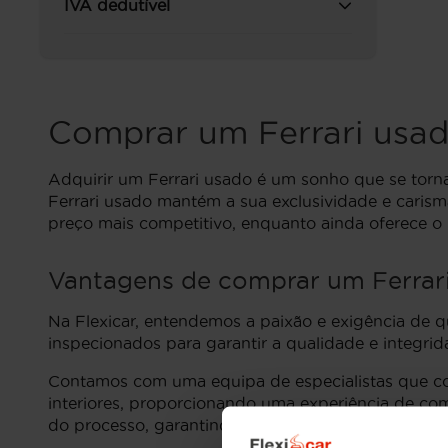
IVA dedutível
Comprar um Ferrari usa
Adquirir um Ferrari usado é um sonho que se torna
Ferrari usado mantém a sua exclusividade e caris
preço mais competitivo, enquanto ainda oferece o p
Vantagens de comprar um Ferrari
Na Flexicar, entendemos a paixão e exigência de
inspecionados para garantir a qualidade e integrid
Contamos com uma equipa de especialistas que co
interiores, proporcionando uma experiência de co
do processo, garantindo confiança e transparência