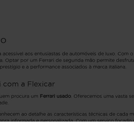
do
 acessível aos entusiastas de automóveis de luxo. Com o
ma. Optar por um Ferrari de segunda mão permite desfru
restígio e a performance associados à marca italiana.
 com a Flexicar
 quem procura um
Ferrari usado
. Oferecemos uma vasta se
ade.
nhecem ao detalhe as características técnicas de cada 
mpra informada e personalizada. Com um serviço focado 
.