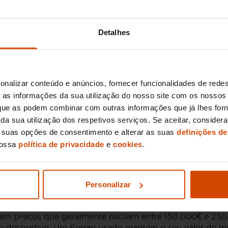
o de confiança na aquisição do seu Ferrari de sonho. A no
nde investir num Ferrari usado com segurança e máxima 
Detalhes
i
 com modelos icónicos que continuam a impressionar pela
onalizar conteúdo e anúncios, fornecer funcionalidades de redes
as informações da sua utilização do nosso site com os nossos 
otor V8 turbo, oferecendo uma combinação perfeita de 
, que as podem combinar com outras informações que já lhes for
legante e versatilidade, é uma escolha popular para que
ir da sua utilização dos respetivos serviços. Se aceitar, consid
s suas opções de consentimento e alterar as suas
definições de
nte aspirado, este carro é um exemplo clássico da engenh
nossa
política de privacidade
e
cookies
.
cido pela sua aerodinâmica refinada e experiência de c
Personalizar
sião em Portugal
ntam preços que geralmente oscilam entre 150.000€ e 25
desportivo. Um Ferrari usado mantém o seu valor de mer