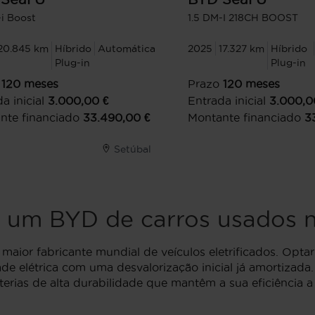
-i Boost
1.5 DM-I 218CH BOOST
20.845 km
Híbrido
Automática
2025
17.327 km
Híbrido
Plug-in
Plug-in
120
meses
Prazo
120
meses
a inicial
3.000,00
€
Entrada inicial
3.000,0
nte financiado
33.490,00
€
Montante financiado
3
Setúbal
 um BYD de carros usados n
aior fabricante mundial de veículos eletrificados. Opt
de elétrica com uma desvalorização inicial já amortizada
erias de alta durabilidade que mantêm a sua eficiência a