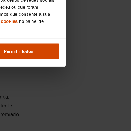
neceu ou que foram
or.
eramos que consente a sua
m o equipamento máximo.
 cookies
no painel de
ras cidades.
Permitir todos
nça.
dente.
premiado.