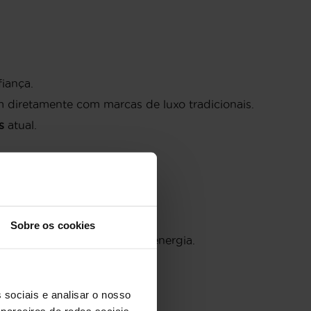
iança.
diretamente com marcas de luxo tradicionais.
s
atual.
s.
estado da bateria.
Sobre os cookies
r de melhorias na gestão de energia.
desgaste é uniforme.
 sociais e analisar o nosso
parceiros de redes sociais,