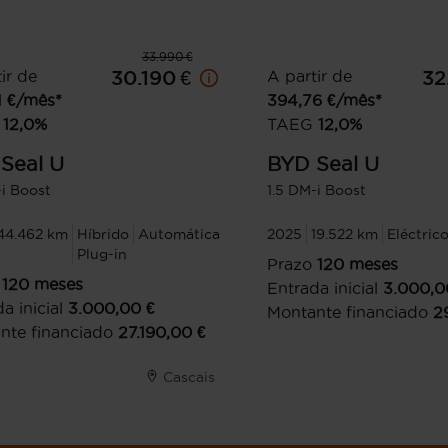
33.990 €
ir de
30.190 €
A partir de
32
1
€/mês*
394,76
€/mês*
12,0
%
TAEG
12,0
%
Seal U
BYD
Seal U
-i Boost
1.5 DM-i Boost
44.462 km
Híbrido
Automática
2025
19.522 km
Eléctric
Plug-in
Prazo
120
meses
120
meses
Entrada inicial
3.000,0
a inicial
3.000,00
€
Montante financiado
2
nte financiado
27.190,00
€
Cascais