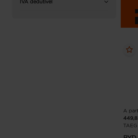
IVA dedutível
A part
449,8
TAEG
BYD