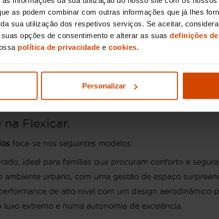
, que as podem combinar com outras informações que já lhes for
a furos ou impactos e uma longevidade estrutural superi
ir da sua utilização dos respetivos serviços. Se aceitar, consid
 de extras extensas; quase todos os
carros usados
vêm co
s suas opções de consentimento e alterar as suas
definições de
e às Zonas de Emissões Reduzidas (ZER) em Lisboa e out
nossa
política de privacidade
e
cookies
.
YD.
Personalizar
erecendo soluções para diferentes perfis de condutor.
na Flexicar.
dos
foca-se nos seguintes modelos:
do, ideal para famílias que procuram conforto e segura
 o ambiente urbano, com uma gestão de espaço surpreen
performance de alto nível com um design aerodinâmico 
 luxo extremo e numa autonomia de excelência.