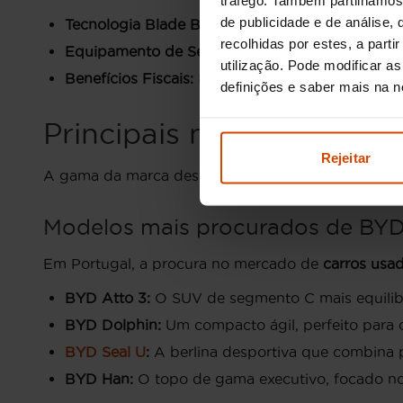
de publicidade e de análise
Tecnologia Blade Battery:
Maior segurança contr
recolhidas por estes, a part
Equipamento de Série:
A BYD não utiliza listas
utilização. Pode modificar a
Benefícios Fiscais:
Isenção de IUC e acesso livr
definições e saber mais na 
Principais modelos de B
Rejeitar
A gama da marca destaca-se pela versatilidade, of
Modelos mais procurados de BYD 
Em Portugal, a procura no mercado de
carros usa
BYD Atto 3:
O SUV de segmento C mais equilibra
BYD Dolphin:
Um compacto ágil, perfeito para
BYD Seal U
:
A berlina desportiva que combina 
BYD Han:
O topo de gama executivo, focado no