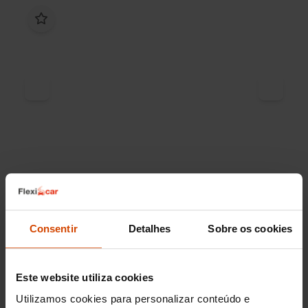
17.990 €
A partir de
241,34
€/mês*
15.890 €
TAEG
13,8
%
Consentir
Detalhes
Sobre os cookies
Mini
CLUBMAN
Cooper D Auto
Este website utiliza cookies
2017
140.700 km
Utilizamos cookies para personalizar conteúdo e
Diésel
Automática