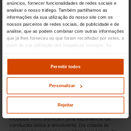
anúncios, fornecer funcionalidades de redes sociais e
Prazo
72
meses
analisar o nosso tráfego. Também partilhamos as
Entrada inicial
3.000,00
€
informações da sua utilização do nosso site com os
Montante financiado
12.890,00
€
nossos parceiros de redes sociais, de publicidade e de
análise, que as podem combinar com outras informações
Oferta
Cascais
que já lhes forneceu ou que foram recolhidas por estes, a
partir da sua utilização dos respetivos serviços. Se
aceitar, consideramos que consente a sua utilização.
Pode modificar as suas opções de consentimento e
Comprar um MINI
alterar as suas
definições de cookies
no painel de
Permitir todos
definições e saber mais na nossa
política de
usado
privacidade
e
cookies
.
Personalizar
Adquirir um MINI usado é a escolha ideal para
quem procura um automóvel com
Rejeitar
personalidade, estilo e desempenho. Conhecidos
pela sua condução ágil e design icónico, os
modelos MINI oferecem uma experiência de
condução única e envolvente. Da cidade às