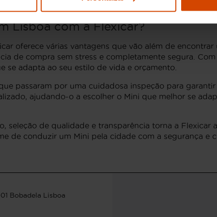
m Lisboa com a Flexicar?
car oferece várias vantagens que vão além de encontrar
ncia de compra sem stress e completamente segura. Com
 se adapta ao seu estilo de vida e orçamento.
oque passaram por uma cuidadosa inspeção para garantir 
alizado, ajudando-o a escolher o Mini que melhor se ada
seleção de qualidade e transparência torna a Flexicar a
me de conduzir um Mini pela cidade com a segurança e co
001 Bobadela Lisboa