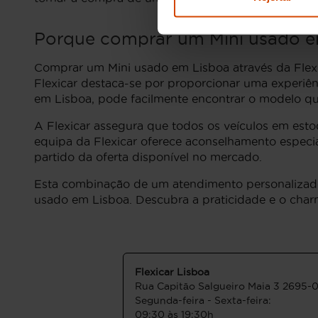
Porque comprar um Mini usado e
Comprar um Mini usado em Lisboa através da Flexi
Flexicar destaca-se por proporcionar uma experiê
em Lisboa, pode facilmente encontrar o modelo que
A Flexicar assegura que todos os veículos em est
equipa da Flexicar oferece aconselhamento especi
partido da oferta disponível no mercado.
Esta combinação de um atendimento personalizado, 
usado em Lisboa. Descubra a praticidade e o char
Flexicar Lisboa
Rua Capitāo Salgueiro Maia 3 2695-
Segunda-feira - Sexta-feira:
09:30 às 19:30h