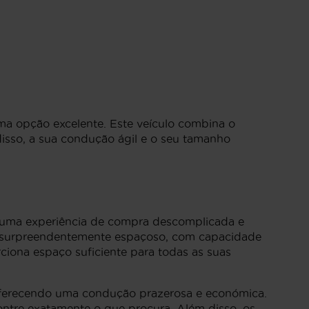
uma opção excelente. Este veículo combina o
disso, a sua condução ágil e o seu tamanho
o uma experiência de compra descomplicada e
or surpreendentemente espaçoso, com capacidade
ciona espaço suficiente para todas as suas
oferecendo uma condução prazerosa e económica.
ontre exatamente o que procura. Além disso, os