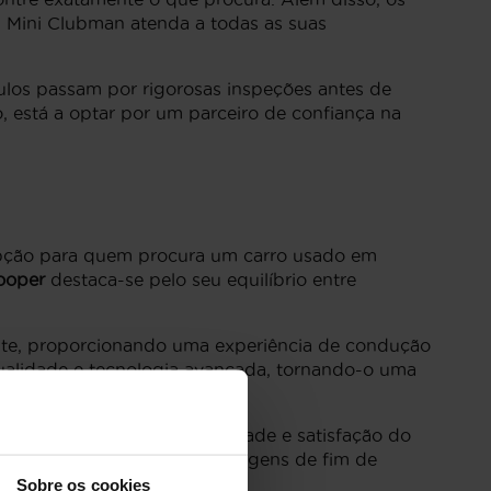
u Mini Clubman atenda a todas as suas
ulos passam por rigorosas inspeções antes de
, está a optar por um parceiro de confiança na
opção para quem procura um carro usado em
ooper
destaca-se pelo seu equilíbrio entre
te, proporcionando uma experiência de condução
qualidade e tecnologia avançada, tornando-o uma
mais altos padrões de qualidade e satisfação do
estilo de vida urbano até viagens de fim de
Sobre os cookies