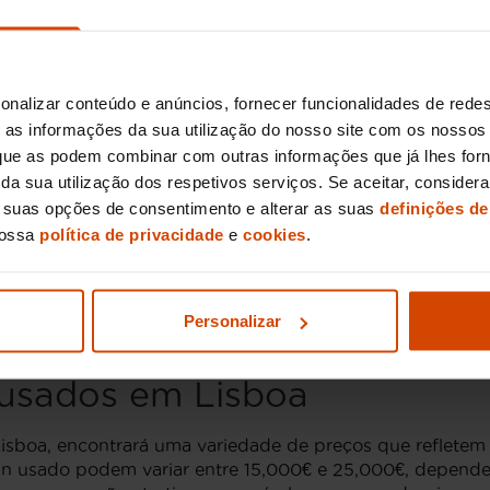
m Lisboa
rizações que se adaptam às preferências de cada condu
onalizar conteúdo e anúncios, fornecer funcionalidades de redes
os. O
motor 1.5 litros turbo a gasolina
é uma escolha popul
as informações da sua utilização do nosso site com os nossos 
, que as podem combinar com outras informações que já lhes for
ir da sua utilização dos respetivos serviços. Se aceitar, consid
 turbo
disponível no
Mini Clubman Cooper S
proporciona 
s suas opções de consentimento e alterar as suas
definições de
opções movidas a diesel, como o
motor 2.0 litros
, que c
nossa
política de privacidade
e
cookies
.
ibilidade de escolher o que melhor se adapta às suas nec
ões de desempenho originais, proporcionando tranquilid
Personalizar
 usados em Lisboa
boa, encontrará uma variedade de preços que refletem as
an usado podem variar entre 15,000€ e 25,000€, depende