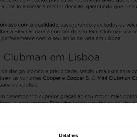
a ajudá-lo a tomar a melhor decisão, garantindo que o se
omisso com a qualidade
, assegurando que todos os veíc
lher a Flexicar para a compra do seu Mini Clubman usado
perfeitamente com o seu estilo de vida em Lisboa.
i Clubman em Lisboa
de design icônico e praticidade, sendo uma excelente 
luem as variantes
Cooper
e
Cooper S
. O
Mini Clubman C
bana da capital.
um desempenho superior graças ao seu motor mais poten
nforto, o acabamento
Exclusive
integra materiais de alta 
os usados.
por uma rigorosa inspeção para garantir que atende aos 
elos que se ajustam a diferentes necessidades, desde o 
Detalhes