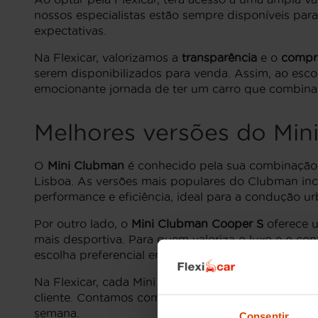
nossos especialistas estão sempre disponíveis par
expectativas.
Na Flexicar, valorizamos a
transparência
e o
compr
serem disponibilizados para venda. Assim, ao esco
emocionante jornada de ter um carro que combina 
Melhores versões do Min
O
Mini Clubman
é conhecido pela sua combinação 
Lisboa. As versões mais populares do Clubman inc
performance e eficiência, ideal para a condução ur
Por outro lado, o
Mini Clubman Cooper S
oferece 
mais desportiva. Para quem valoriza o luxo e o co
escolha preferencial entre os compradores de carr
Na Flexicar, cada Mini Clubman disponível passou 
cliente. Contamos com uma seleção especial de mod
semana.
Consentir