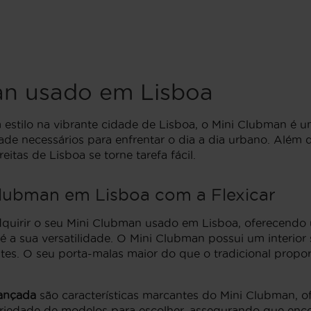
n usado em Lisboa
 estilo na vibrante cidade de Lisboa, o Mini Clubman é 
ade necessários para enfrentar o dia a dia urbano. Além 
tas de Lisboa se torne tarefa fácil.
lubman em Lisboa com a Flexicar
adquirir o seu Mini Clubman usado em Lisboa, oferecend
é a sua versatilidade. O Mini Clubman possui um interi
s. O seu porta-malas maior do que o tradicional propor
vançada
são características marcantes do Mini Clubman, 
variedade de modelos para escolher, assegurando que enc