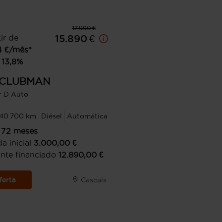
17.990 €
ir de
15.890 €
4
€/mês*
13,8
%
CLUBMAN
r D Auto
140.700 km
Diésel
Automática
72
meses
a inicial
3.000,00
€
nte financiado
12.890,00
€
ferta
Cascais