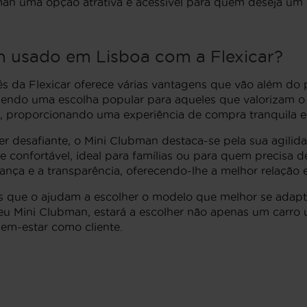
man uma opção atrativa e acessível para quem deseja um 
 usado em Lisboa com a Flexicar?
da Flexicar oferece várias vantagens que vão além do p
sendo uma escolha popular para aqueles que valorizam o de
ga, proporcionando uma experiência de compra tranquila 
 desafiante, o Mini Clubman destaca-se pela sua agilida
confortável, ideal para famílias ou para quem precisa de
iança e a transparência, oferecendo-lhe a melhor relação
stas que o ajudam a escolher o modelo que melhor se ada
seu Mini Clubman, estará a escolher não apenas um carr
em-estar como cliente.