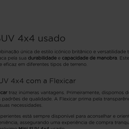
SUV 4x4 usado
nação única de estilo icónico britânico e versatilidad
aca pela sua
durabilidade
e
capacidade de manobra
. Est
eficaz em diferentes tipos de terreno.
UV 4x4 com a Flexicar
icar
traz inúmeras vantagens. Primeiramente, dispomos de
padrões de qualidade. A Flexicar prima pela transparên
suas necessidades.
xperientes está sempre disponível para aconselhar e ori
eniência, assegurando uma experiência de compra tranquil
 próximo
Mini SUV 4x4
usado.