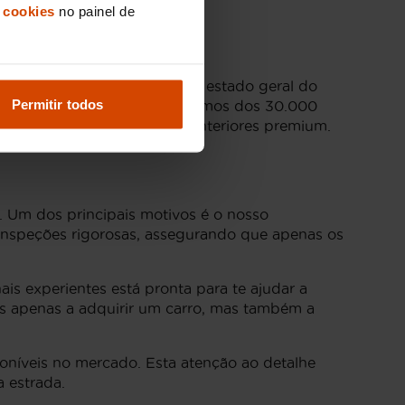
 cookies
no painel de
e fabrico, quilometragem e estado geral do
Permitir todos
entes a atingir valores próximos dos 30.000
e navegação e acabamentos interiores premium.
. Um dos principais motivos é o nosso
a inspeções rigorosas, assegurando que apenas os
ais experientes está pronta para te ajudar a
ás apenas a adquirir um carro, mas também a
oníveis no mercado. Esta atenção ao detalhe
a estrada.