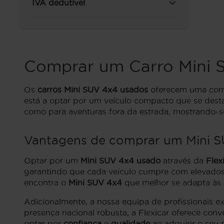
IVA dedutível
Comprar um Carro Mini 
Os
carros Mini SUV 4x4 usados
oferecem uma combi
está a optar por um veículo compacto que se dest
como para aventuras fora da estrada, mostrando-se 
Vantagens de comprar um Mini S
Optar por um
Mini SUV 4x4 usado
através da
Flex
garantindo que cada veículo cumpre com elevados 
encontra o
Mini SUV 4x4
que melhor se adapta às 
Adicionalmente, a nossa equipa de profissionais e
presença nacional robusta, a Flexicar oferece conv
optar por
confiança
e
qualidade
ao adquirir o seu