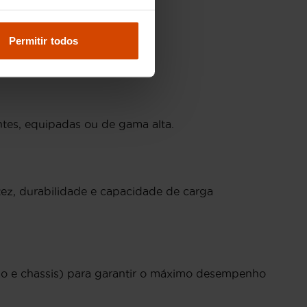
alidade comprovada.
Permitir todos
tes, equipadas ou de gama alta.
stez, durabilidade e capacidade de carga
ão e chassis) para garantir o máximo desempenho