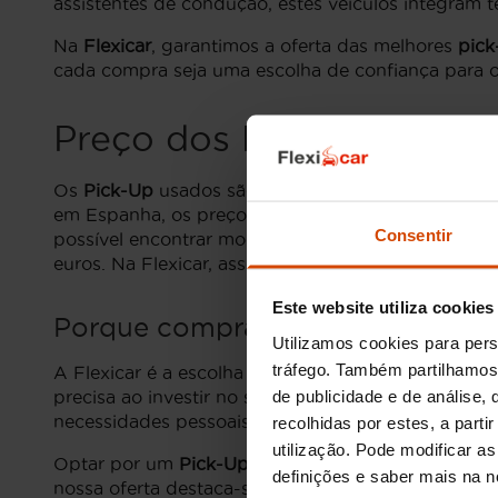
assistentes de condução, estes veículos integram
Na
Flexicar
, garantimos a oferta das melhores
pick
cada compra seja uma escolha de confiança para os
Preço dos Pick-Up usado
Os
Pick-Up
usados são opções populares para que
em Espanha, os preços dos
Pick-Up
podem variar s
Consentir
possível encontrar modelos usados a partir de 15
euros. Na Flexicar, asseguramos que cada
Pick-Up
Este website utiliza cookies
Porque comprar um Pick-Up com 
Utilizamos cookies para pers
tráfego. Também partilhamos 
A Flexicar é a escolha ideal para quem procura ad
de publicidade e de análise
precisa ao investir no seu novo automóvel. Além d
necessidades pessoais e profissionais.
recolhidas por estes, a part
utilização. Pode modificar a
Optar por um
Pick-Up
na Flexicar significa ter ao
definições e saber mais na 
nossa oferta destaca-se pela diversidade de marca