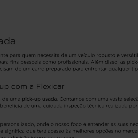
ada
ente para quem necessita de um veículo robusto e versáti
 para fins pessoais como profissionais. Além disso, as p
ecisam de um carro preparado para enfrentar qualquer tip
up com a Flexicar
ra de uma
pick-up usada
. Contamos com uma vasta seleçã
r, beneficia de uma cuidada inspeção técnica realizada por
rsonalizado, onde o nosso foco é entender as suas neces
ue significa que terá acesso às melhores opções no merca
 uma decisão informada e segura.