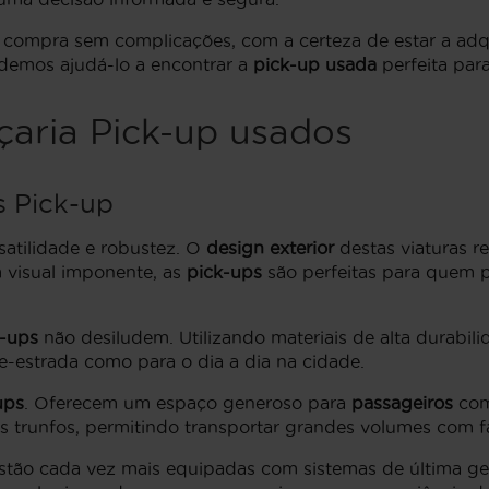
e compra sem complicações, com a certeza de estar a adqu
odemos ajudá-lo a encontrar a
pick-up usada
perfeita para
çaria Pick-up usados
s Pick-up
atilidade e robustez. O
design exterior
destas viaturas re
m visual imponente, as
pick-ups
são perfeitas para quem 
k-ups
não desiludem. Utilizando materiais de alta durabil
de-estrada como para o dia a dia na cidade.
ups
. Oferecem um espaço generoso para
passageiros
com
 trunfos, permitindo transportar grandes volumes com fa
stão cada vez mais equipadas com sistemas de última ge