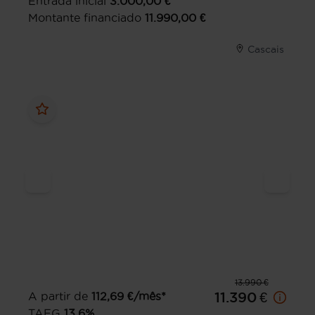
Entrada inicial
3.000,00
€
Montante financiado
11.990,00
€
Cascais
13.990 €
A partir de
112,69
€/mês*
11.390 €
TAEG
13,6
%