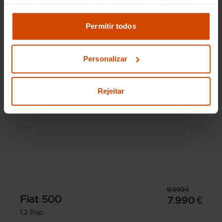
aceitar, consideramos que consente a sua utilização.
Pode modificar as suas opções de consentimento e
alterar as suas
definições de cookies
no painel de
Permitir todos
definições e saber mais na nossa
política de
privacidade
e
cookies
.
Personalizar
Rejeitar
9.990 €
Fiat
500
7.990 €
1.2 Pop