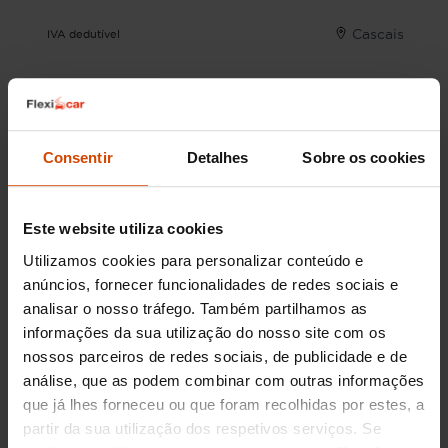
Cascais
IVA dedutível
Consentir
Detalhes
Sobre os cookies
Este website utiliza cookies
Nós ligamos-lhe!
Utilizamos cookies para personalizar conteúdo e
anúncios, fornecer funcionalidades de redes sociais e
800 100 010
analisar o nosso tráfego. Também partilhamos as
informações da sua utilização do nosso site com os
Segunda-feira - Sábado: 09:00 às 19:30h
nossos parceiros de redes sociais, de publicidade e de
Domingo: 14:00 às 18:00h
análise, que as podem combinar com outras informações
que já lhes forneceu ou que foram recolhidas por estes, a
partir da sua utilização dos respetivos serviços. Se