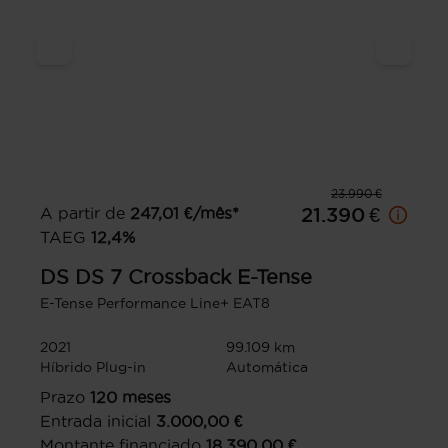
23.990 €
A partir de
247,01
€/mês*
21.390 €
TAEG
12,4
%
DS
DS 7 Crossback E-Tense
E-Tense Performance Line+ EAT8
2021
99.109 km
Híbrido Plug-in
Automática
Prazo
120
meses
Entrada inicial
3.000,00
€
Montante financiado
18.390,00
€