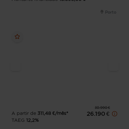
Porto
30.990 €
A partir de
311,48
€/mês*
26.190 €
TAEG
12,2
%