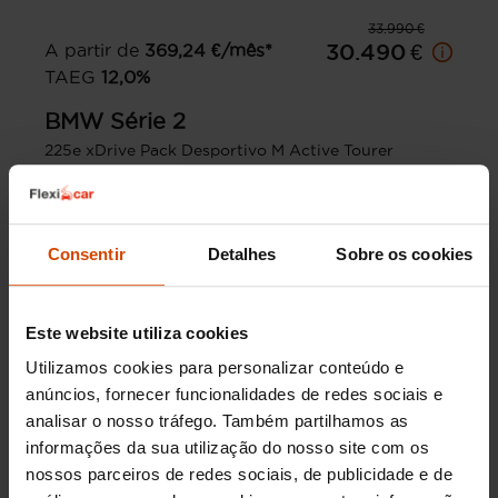
33.990 €
A partir de
369,24
€/mês*
30.490 €
TAEG
12,0
%
BMW
Série 2
225e xDrive Pack Desportivo M Active Tourer
2022
39.547 km
Híbrido Plug-in
Automática
Consentir
Detalhes
Sobre os cookies
Prazo
120
meses
Entrada inicial
3.000,00
€
Montante financiado
27.490,00
€
Este website utiliza cookies
Lisboa
IVA dedutível
Utilizamos cookies para personalizar conteúdo e
anúncios, fornecer funcionalidades de redes sociais e
analisar o nosso tráfego. Também partilhamos as
informações da sua utilização do nosso site com os
nossos parceiros de redes sociais, de publicidade e de