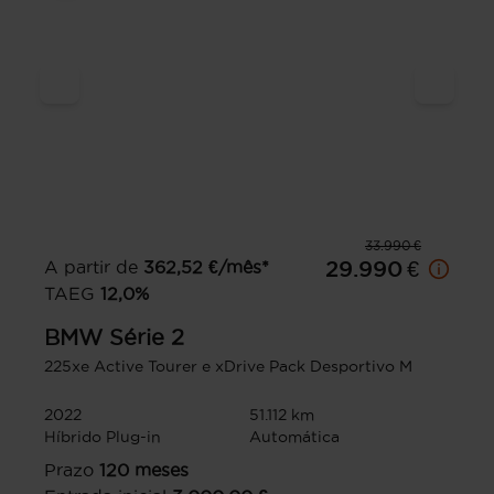
33.990 €
A partir de
362,52
€/mês*
29.990 €
TAEG
12,0
%
BMW
Série 2
225xe Active Tourer e xDrive Pack Desportivo M
2022
51.112 km
Híbrido Plug-in
Automática
Prazo
120
meses