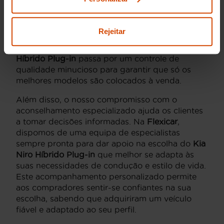
devido à nossa vasta experiência no mercado
automóvel em Portugal. Oferecemos aos nossos
clientes uma experiência de compra de
Rejeitar
confiança, graças ao nosso rígido processo de
inspeção das viaturas disponíveis. Cada
Kia Niro
Híbrido Plug-in
passa por um controle de
qualidade minucioso para garantir que só os
melhores modelos são colocados à venda.
Além disso, o nosso compromisso com o
aconselhamento especializado ajuda os clientes
a tomar decisões informadas. Na
Flexicar
,
dispomos de uma equipa de especialistas
sempre pronta para dar apoio na escolha do
Kia
Niro Híbrido Plug-in
que melhor se adapta às
suas necessidades de condução e estilo de vida.
Este acompanhamento personalizado permite
aos compradores sentir-se confiantes na sua
escolha, sabendo que adquiriram um veículo
fiável e adaptado ao seu perfil.