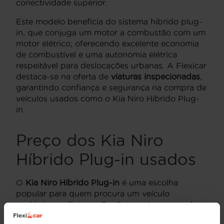
conectividade superior.
Este modelo beneficia do sistema híbrido plug-
in, que conjuga um motor a combustão com um
motor elétrico, oferecendo excelente economia
de combustível e uma autonomia elétrica
respeitável para deslocações urbanas. A Flexicar
destaca-se na oferta de
viaturas inspecionadas
,
garantindo confiança e segurança na compra de
veículos usados como o Kia Niro Híbrido Plug-
in.
Preço dos Kia Niro
Híbrido Plug-in usados
O
Kia Niro Híbrido Plug-in
é uma escolha
popular para quem procura um veículo
ecológico e eficiente. Em Portugal, o preço de
um
Kia Niro Híbrido Plug-in
usado pode variar