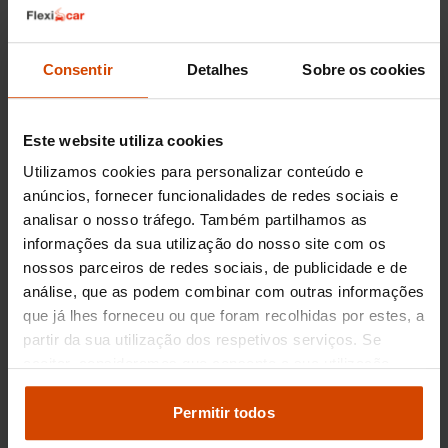
viagens e a capacidade de reboque podem ser
fatores importantes.
Consentir
Detalhes
Sobre os cookies
Conforto do habitáculo e
tecnologia de transmissão Ford
Este website utiliza cookies
O design do seletor de velocidades na Ford
Utilizamos cookies para personalizar conteúdo e
evoluiu significativamente, impactando
anúncios, fornecer funcionalidades de redes sociais e
diretamente a ergonomia e o aproveitamento do
analisar o nosso tráfego. Também partilhamos as
espaço na consola central. Modelos mais
tradicionais apresentam uma
alavanca clássica
,
informações da sua utilização do nosso site com os
robusta e intuitiva, enquanto variantes mais
nossos parceiros de redes sociais, de publicidade e de
recentes, como o Ford Focus ou Kuga, podem
análise, que as podem combinar com outras informações
adotar comandos rotativos, libertando espaço e
que já lhes forneceu ou que foram recolhidas por estes, a
conferindo um toque de modernidade ao
partir da sua utilização dos respetivos serviços. Se
interior. Alguns modelos desportivos ou de
aceitar, consideramos que consente a sua utilização.
gama superior podem incluir
patilhas no volante
,
Pode modificar as suas opções de consentimento e
permitindo uma interação mais direta com a
alterar as suas
definições de cookies
no painel de
Permitir todos
caixa quando desejado.
definições e saber mais na nossa
política de