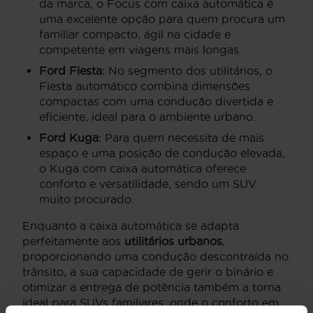
da marca, o Focus com caixa automática é
uma excelente opção para quem procura um
familiar compacto, ágil na cidade e
competente em viagens mais longas.
Ford Fiesta
: No segmento dos utilitários, o
Fiesta automático combina dimensões
compactas com uma condução divertida e
eficiente, ideal para o ambiente urbano.
Ford Kuga
: Para quem necessita de mais
espaço e uma posição de condução elevada,
o Kuga com caixa automática oferece
conforto e versatilidade, sendo um SUV
muito procurado.
Enquanto a caixa automática se adapta
perfeitamente aos
utilitários urbanos
,
proporcionando uma condução descontraída no
trânsito, a sua capacidade de gerir o binário e
otimizar a entrega de potência também a torna
ideal para SUVs familiares, onde o conforto em