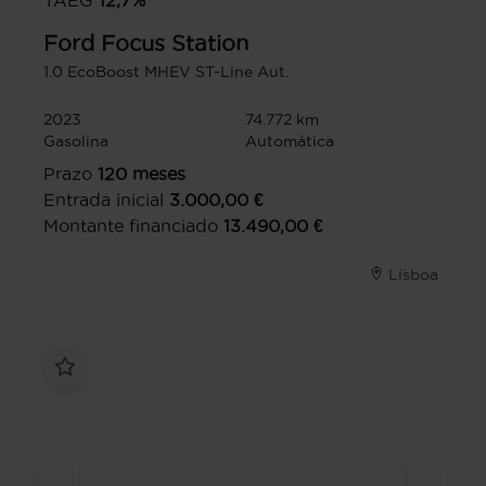
TAEG
12,7
%
Ford
Focus Station
1.0 EcoBoost MHEV ST-Line Aut.
2023
74.772 km
Gasolina
Automática
Prazo
120
meses
Entrada inicial
3.000,00
€
Montante financiado
13.490,00
€
Lisboa