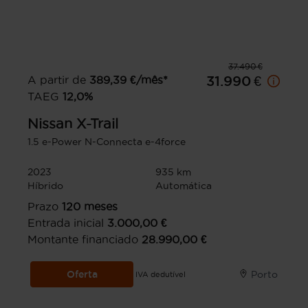
37.490 €
A partir de
389,39
€/mês*
31.990 €
TAEG
12,0
%
Nissan
X-Trail
1.5 e-Power N-Connecta e-4force
2023
935 km
Híbrido
Automática
Prazo
120
meses
Entrada inicial
3.000,00
€
Montante financiado
28.990,00
€
Oferta
Porto
IVA dedutível