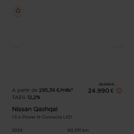
28.990 €
A partir de
295,36
€/mês*
24.990 €
TAEG
12,2
%
Nissan
Qashqai
1.5 e-Power N-Connecta LED
2024
60.391 km