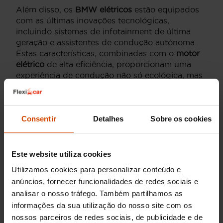
Além disso, os
BMW elétricos
estão equipados
com as últimas inovações tecnológicas,
incluindo sistemas de infotainment de última
geração e assistentes de condução autónoma.
Estas características, combinadas com o
motor
elétrico
de alta eficiência, proporcionam uma
experiência de condução não só ecológica, mas
também emocionante.
A Flexicar oferece uma variedade de
BMW’s
elétricos usados
, meticulosamente
Consentir
Detalhes
Sobre os cookies
inspecionados para que possa comprar com
total confiança, sabendo que está a escolher
veículos de qualidade superior.
Este website utiliza cookies
Utilizamos cookies para personalizar conteúdo e
Preço dos
BMW elétrico
anúncios, fornecer funcionalidades de redes sociais e
analisar o nosso tráfego. Também partilhamos as
usados
informações da sua utilização do nosso site com os
nossos parceiros de redes sociais, de publicidade e de
O mercado de carros usados em Portugal