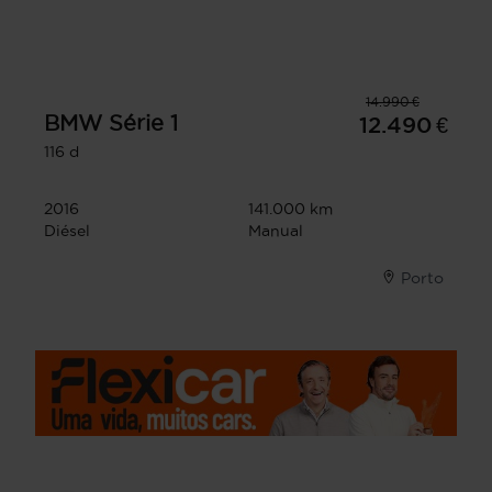
14.990 €
BMW
Série 1
12.490 €
116 d
2016
141.000 km
Diésel
Manual
Porto