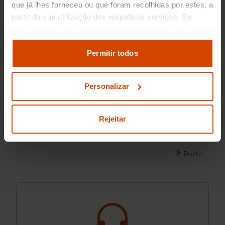
que já lhes forneceu ou que foram recolhidas por estes, a
partir da sua utilização dos respetivos serviços. Se
aceitar, consideramos que consente a sua utilização.
Pode modificar as suas opções de consentimento e
alterar as suas
definições de cookies
no painel de
Permitir todos
definições e saber mais na nossa
política de
22.490 €
privacidade
e
cookies
.
BMW
Série 1
20.790 €
Personalizar
116 d Pack M
Rejeitar
2020
127.826 km
Diésel
Automática
Porto