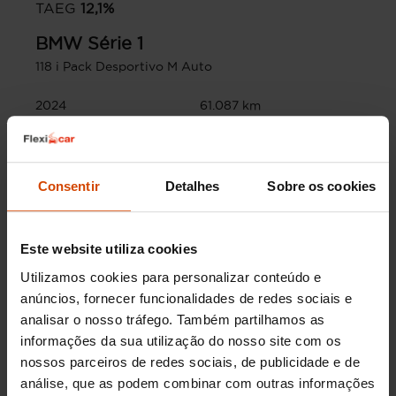
TAEG
12,1
%
BMW
Série 1
118 i Pack Desportivo M Auto
2024
61.087 km
Gasolina
Automática
Prazo
120
meses
Entrada inicial
3.000,00
€
Consentir
Detalhes
Sobre os cookies
Montante financiado
26.490,00
€
Porto
Este website utiliza cookies
Utilizamos cookies para personalizar conteúdo e
anúncios, fornecer funcionalidades de redes sociais e
analisar o nosso tráfego. Também partilhamos as
informações da sua utilização do nosso site com os
nossos parceiros de redes sociais, de publicidade e de
análise, que as podem combinar com outras informações