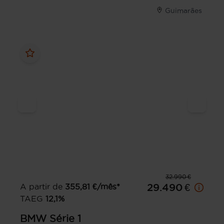
Guimarães
32.990 €
A partir de
355,81
€/mês*
29.490 €
TAEG
12,1
%
BMW
Série 1