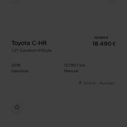
19.990 €
Toyota
C-HR
18.490 €
1.2T Comfort+P.Style
2018
127.907 km
Gasolina
Manual
Sintra - Auchan