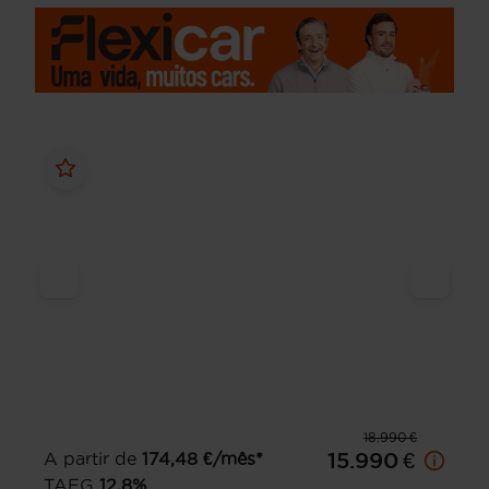
18.990 €
A partir de
174,48
€/mês*
15.990 €
TAEG
12,8
%