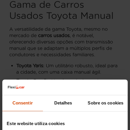
Gama de Carros
Usados Toyota Manual
A versatilidade da gama Toyota, mesmo no
mercado de
carros usados
, é notável,
oferecendo diversas opções com transmissão
manual que se adaptam a múltiplos perfis de
condutores e necessidades familiares.
Toyota Yaris
: Um utilitário robusto, ideal para
a cidade, com uma caixa manual ágil.
Toyota Corolla
: Um dos veículos mais
vendidos globalmente, conhecido pela sua
fiabilidade e uma caixa manual que
complementa a sua condução estável.
Consentir
Detalhes
Sobre os cookies
Toyota Auris
: Um compacto prático e
eficiente, frequentemente disponível com
uma transmissão manual que realça a sua
Este website utiliza cookies
condução dinâmica.