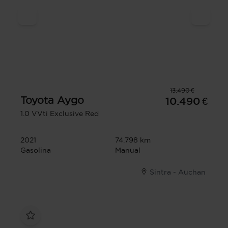
13.490 €
Toyota
Aygo
10.490 €
1.0 VVti Exclusive Red
2021
74.798 km
Gasolina
Manual
Sintra - Auchan