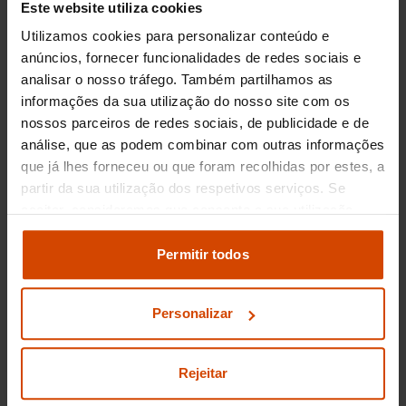
Este website utiliza cookies
de infotainment mais avançados, conectividade
Utilizamos cookies para personalizar conteúdo e
smartphone, e funcionalidades de assistência ao
condutor de última geração. Estes elementos
anúncios, fornecer funcionalidades de redes sociais e
combinam-se para proporcionar uma
analisar o nosso tráfego. Também partilhamos as
experiência de condução intuitiva e sofisticada.
informações da sua utilização do nosso site com os
nossos parceiros de redes sociais, de publicidade e de
Na
Flexicar
, cada
Porsche desportivo
disponível
análise, que as podem combinar com outras informações
é uma garantia de inovação e excelência,
que já lhes forneceu ou que foram recolhidas por estes, a
proporcionando aos condutores portugueses
partir da sua utilização dos respetivos serviços. Se
uma escolha de confiança para a estrada.
aceitar, consideramos que consente a sua utilização.
Pode modificar as suas opções de consentimento e
Preço dos
Porsche
alterar as suas
definições de cookies
no painel de
Permitir todos
Desportivo
usados
definições e saber mais na nossa
política de
privacidade
e
cookies
.
Personalizar
Os
Porsche
Desportivo
são veículos que
combinam design arrojado e performance
inigualável, sendo altamente procurados no
Rejeitar
mercado de automóveis usados. Em Espanha, o
preço de um
Porsche
Desportivo
usado pode