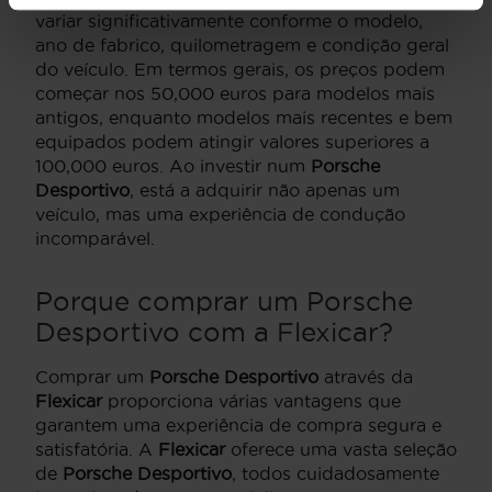
variar significativamente conforme o modelo,
ano de fabrico, quilometragem e condição geral
do veículo. Em termos gerais, os preços podem
começar nos 50,000 euros para modelos mais
antigos, enquanto modelos mais recentes e bem
equipados podem atingir valores superiores a
100,000 euros. Ao investir num
Porsche
Desportivo
, está a adquirir não apenas um
veículo, mas uma experiência de condução
incomparável.
Porque comprar um
Porsche
Desportivo
com a Flexicar?
Comprar um
Porsche
Desportivo
através da
Flexicar
proporciona várias vantagens que
garantem uma experiência de compra segura e
satisfatória. A
Flexicar
oferece uma vasta seleção
de
Porsche
Desportivo
, todos cuidadosamente