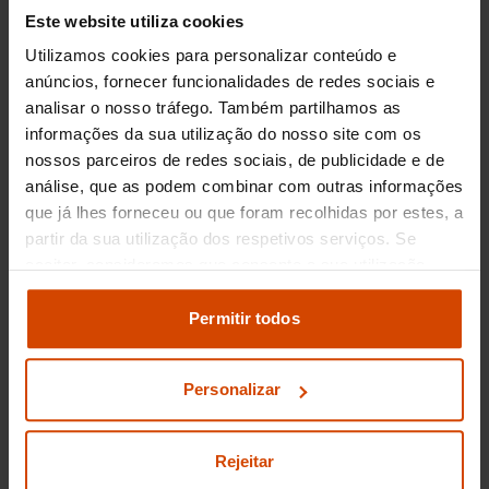
quem quer um roadster com mais conforto e
Este website utiliza cookies
um motor potente, ideal para passeios ao
Utilizamos cookies para personalizar conteúdo e
longo da costa setubalense.
anúncios, fornecer funcionalidades de redes sociais e
analisar o nosso tráfego. Também partilhamos as
Valor de mercado dos
informações da sua utilização do nosso site com os
nossos parceiros de redes sociais, de publicidade e de
Desportivo em Setubal:
análise, que as podem combinar com outras informações
Por que estes carros
que já lhes forneceu ou que foram recolhidas por estes, a
partir da sua utilização dos respetivos serviços. Se
mantêm a procura e o
aceitar, consideramos que consente a sua utilização.
preço na região.
Pode modificar as suas opções de consentimento e
alterar as suas
definições de cookies
no painel de
Permitir todos
definições e saber mais na nossa
política de
Os
carros Desportivos
em Setúbal têm um
privacidade
e
cookies
.
mercado próprio. A paixão por carros com outra
Personalizar
alma é grande por estas bandas. A procura
mantém-se, em parte, pela beleza natural da
região que convida a passeios com este tipo de
Rejeitar
carros, como a Serra da Arrábida ou a zona do