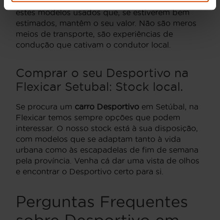
Cabo Espichel. Muitos entusiastas procuram
estes modelos usados que, se estiverem bem
estimados, mantêm o seu valor. Não são meros
meios de transporte, são experiências de
condução que cativam o condutor local.
Comprar o seu Desportivo na
Flexicar Setubal: Stock local.
Se procura um
carro Desportivo
em Setúbal, na
Flexicar temos sempre opções que podem
interessar. O nosso stock está à sua disposição,
com modelos que se adaptam tanto à vida
urbana como às escapadelas de fim de semana
pela província. Venha cá dar uma vista de olhos
e encontrar o Desportivo certo para si.
Perguntas Frequentes