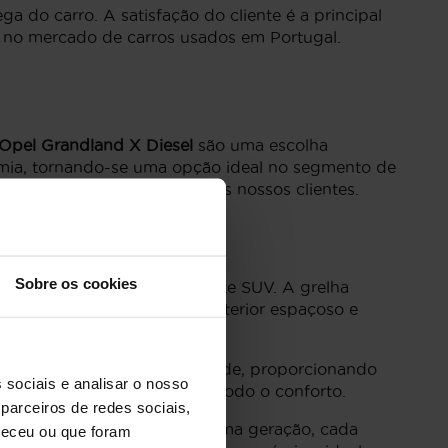
a do carro. A satisfação do cliente é a principal
ão no mercado de carros usados em Portugal.
Opel Grandland X Diesel
são uma escolha
nomia, tornando-se uma opção ideal no segmento de
 qualidade e a satisfação dos nossos clientes.
Sobre os cookies
 robustez e o dinamismo deste SUV. A grelha
odelo destaca-se pelo seu interior espaçoso e
com materiais de alta qualidade, proporcionando
 sociais e analisar o nosso
tarem viagens longas com todo o conforto.
parceiros de redes sociais,
de infoentretenimento de última geração, cada
neceu ou que foram