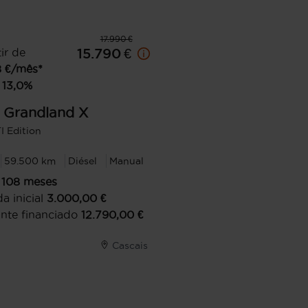
17.990 €
ir de
15.790 €
8
€/mês*
13,0
%
Grandland X
I Edition
59.500 km
Diésel
Manual
108
meses
a inicial
3.000,00
€
nte financiado
12.790,00
€
Cascais