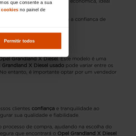
ro proporciona uma condução económica, ideal
eramos que consente a sua
 cookies
no painel de
a às suas necessidades, com a confiança de
Permitir todos
Opel Grandland X Diesel
. Este modelo é uma
 Grandland X Diesel usado
pode variar entre os
No entanto, é importante optar por um vendedor
ossos clientes
confiança
e tranquilidade ao
gurar sua qualidade e fiabilidade.
 processo de compra, ajudando na escolha do
segura que encontrará o
Opel Grandland X Diesel