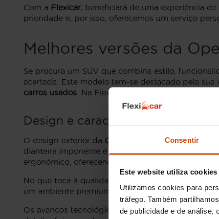
Com a
Flexicar
, beneficiará de uma experiência de 
prioridade e, por isso, oferecemos um serviço per
Melhores versões da Ope
Se procura um SUV que combina estilo, funcionalid
acertada. Este modelo tem-se destacado pela sua 
carros usados
. Na Flexicar, poderá encontrar uma s
Design e características da Carro
Consentir
O design exterior da
Opel Grandland X Diesel
é mo
dianteira imponente e os faróis LED de alta tecno
ergonómico, oferecendo conforto excecional para 
Este website utiliza cookies
No que toca à qualidade dos materiais, a
Opel Gra
Utilizamos cookies para pers
um ambiente premium. O espaço de bagagem é gene
tráfego. Também partilhamos 
Os avanços tecnológicos não foram esquecidos. Des
de publicidade e de análise