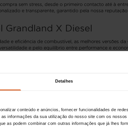
compra sem stress, desde o primeiro contacto até à entreg
sonalizado e transparente, garantido pela nossa reputaç
l Grandland X Diesel
ade e eficiência de combustível, as melhores versões da
versatilidade e pelo equilíbrio entre performance e eco
eleção cuidada de viaturas, inspecionadas para garantir a
s Opel Grandland X Diesel
Detalhes
derno e atraente, com linhas elegantes que sublinham a
logia conferem uma presença marcante na estrada. Este m
todos os passageiros.
ndland X Diesel
não compromete. O interior é revestido 
onalizar conteúdo e anúncios, fornecer funcionalidades de redes
roso, permitindo aos condutores e passageiros aprovei
as informações da sua utilização do nosso site com os nossos 
de o painel de instrumentos intuitivo até aos sistemas 
, que as podem combinar com outras informações que já lhes for