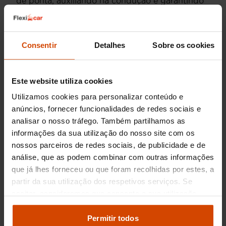
de ponta, auxiliando na condução e garantindo
uma experiência de condução moderna.
Os motores a
Diesel
da Jaguar são reconhecidos
pela sua durabilidade e eficiência, oferecendo
Consentir
Detalhes
Sobre os cookies
um ótimo equilíbrio entre potência e economia
de combustível. Para quem busca confiança e
qualidade em
carros usados
, a
Flexicar
oferece
Este website utiliza cookies
uma seleção rigorosa de viaturas
inspecionadas
,
Utilizamos cookies para personalizar conteúdo e
garantindo total tranquilidade na hora da
compra.
anúncios, fornecer funcionalidades de redes sociais e
analisar o nosso tráfego. Também partilhamos as
informações da sua utilização do nosso site com os
Preço dos Jaguar Diesel
nossos parceiros de redes sociais, de publicidade e de
usados
análise, que as podem combinar com outras informações
que já lhes forneceu ou que foram recolhidas por estes, a
partir da sua utilização dos respetivos serviços. Se
O mercado de
automóveis usados em Portugal
oferece uma diversa gama de preços para os
aceitar, consideramos que consente a sua utilização.
modelos
Jaguar Diesel
. Em média, os valores
Pode modificar as suas opções de consentimento e
podem variar significativamente dependendo do
alterar as suas
definições de cookies
no painel de
Permitir todos