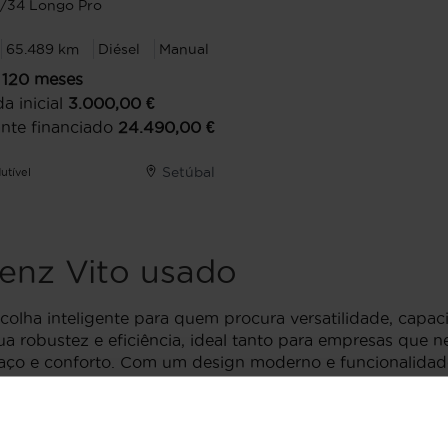
i/34 Longo Pro
65.489 km
Diésel
Manual
120
meses
a inicial
3.000,00
€
nte financiado
24.490,00
€
Setúbal
utível
enz Vito usado
olha inteligente para quem procura versatilidade, capac
a robustez e eficiência, ideal tanto para empresas que 
aço e conforto. Com um design moderno e funcionalidad
es-Benz Vito com a Flexicar