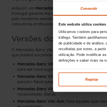
Adquirir um
Mercedes-Benz Vito usado na Flexica
Consentir
Portugal garante-lhe a melhor seleção de veículos
pelo excelente atendimento ao cliente, ajudando-o a
consultoria profissional e um processo de compra 
Este website utiliza cookies
Utilizamos cookies para pers
Versões do Mercedes-Be
tráfego. Também partilhamos 
de publicidade e de análise
recolhidas por estes, a part
O Mercedes-Benz Vito oferece uma variedade de ve
utilização. Pode modificar a
que poderá encontrar no mercado de usados:
definições e saber mais na 
Mercedes-Benz Vito Tourer
: Ideal para transp
para até nove lugares.
Mercedes-Benz Vito Furgão
: Perfeito para o t
Rejeitar
parceiro fiável para negócios.
Mercedes-Benz Vito Mixto
: Uma solução interm
necessidades diárias.
Mercedes-Benz Vito 4x4
: Para aqueles que nec
as condições.