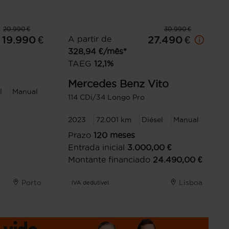
20.990 €
30.990 €
19.990 €
A partir de
27.490 €
328,94
€/mês*
TAEG
12,1
%
Mercedes Benz
Vito
l
Manual
114 CDi/34 Longo Pro
2023
72.001 km
Diésel
Manual
Prazo
120
meses
Entrada inicial
3.000,00
€
Montante financiado
24.490,00
€
Porto
Lisboa
IVA dedutível