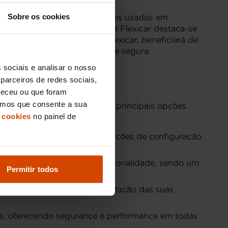
Sobre os cookies
ência no mercado de automóveis usados em
ima qualidade. Além disso, a Flexicar destaca-se
cessidades. Ao escolher a Flexicar, beneficiará de
e um Vito muito mais cómoda e segura.
 sociais e analisar o nosso
parceiros de redes sociais,
neceu ou que foram
eramos que consente a sua
enho. Estas são algumas das principais opções
 cookies
no painel de
cabamentos de qualidade e opções de configuração
dade de carga generosa e funcionalidade, sendo um
Permitir todos
 com a flexibilidade de adaptação das suas
tes, oferecendo segurança e performance em todas