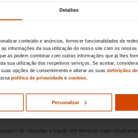
Detalhes
r
oferece-lhe inúmeras vantagens. A nossa vasta experi
, todos rigorosamente inspecionados para assegurar a máx
 encontrar o veículo ideal que satisfaça todas as suas ne
simplificado, tornando a sua experiência de aquisição d
onalizar conteúdo e anúncios, fornecer funcionalidades de redes
nz Vito
as informações da sua utilização do nosso site com os nossos 
, que as podem combinar com outras informações que já lhes for
ir da sua utilização dos respetivos serviços. Se aceitar, consid
rsões que se destacam pela sua versatilidade e desemp
s suas opções de consentimento e alterar as suas
definições de
nossa
política de privacidade
e
cookies
.
orte de passageiros, oferecendo conforto e espaço com a
ransporte de mercadorias, caracteriza-se pela sua capaci
Personalizar
édia que combina o transporte de pessoas e mercadorias,
essitam de robustez e tração em terrenos mais desafian