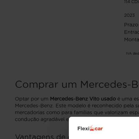
114 CD
2023
Prazo
Entrad
Monta
IVA ded
Comprar um Mercedes-B
Optar por um
Mercedes-Benz Vito usado
é uma esc
Mercedes-Benz. Este modelo é reconhecido pela su
mercadorias como para famílias que valorizam esp
condução agradável e segura.
Vantagens de comprar um Merced