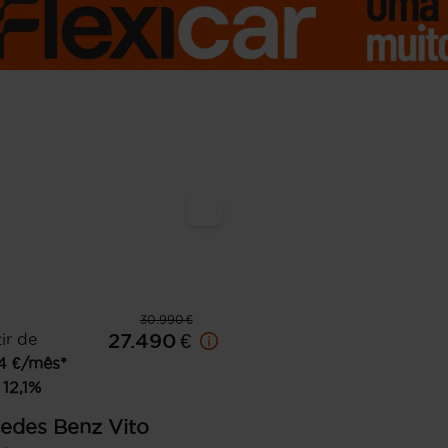
30.990 €
ir de
27.490 €
4
€/mês*
12,1
%
edes Benz
Vito