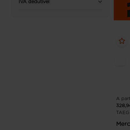
IVA dedutível
A part
328,9
TAEG
Merc