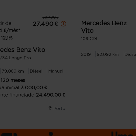
30.490 €
Mercedes Benz
ir de
27.490 €
Vito
4
€/mês*
12,1
%
109 CDI
edes Benz
Vito
2019
92.092 km
Diése
i/34 Longo Pro
79.089 km
Diésel
Manual
120
meses
a inicial
3.000,00
€
nte financiado
24.490,00
€
Porto