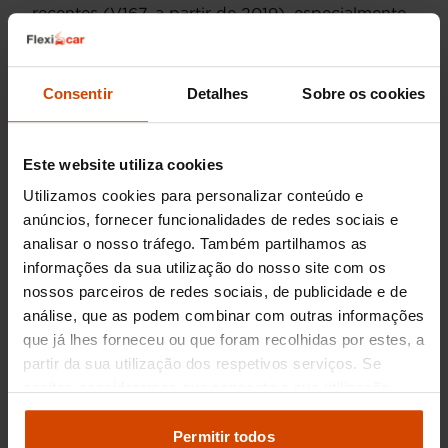
recentes (V167, a partir de 2019), especialmente
as versões híbridas plug-in ou as mais
equipadas, podem facilmente alcançar os
50.000€ a 80.000€. A
quilometragem
elevada,
Consentir
Detalhes
Sobre os cookies
mas acompanhada de manutenção comprovada,
pode ser um fator de preço competitivo. A
liquidez do Classe GLE no mercado português é
Este website utiliza cookies
elevada, refletindo a procura constante por SUVs
premium da marca. O seu prestígio e robustez
Utilizamos cookies para personalizar conteúdo e
asseguram que a velocidade de rotação no
anúncios, fornecer funcionalidades de redes sociais e
mercado de segunda mão é considerável,
analisar o nosso tráfego. Também partilhamos as
mantendo uma boa valorização. O perfil de
informações da sua utilização do nosso site com os
comprador é geralmente exigente, buscando um
nossos parceiros de redes sociais, de publicidade e de
carro que represente um investment inteligente.
análise, que as podem combinar com outras informações
que já lhes forneceu ou que foram recolhidas por estes, a
Encontre o Classe GLE ideal nas
partir da sua utilização dos respetivos serviços. Se
lojas Flexicar Portugal
aceitar, consideramos que consente a sua utilização.
Pode modificar as suas opções de consentimento e
Na Flexicar, encontrará uma ampla seleção de
alterar as suas
definições de cookies
no painel de
Permitir todos
Mercedes Benz Classe GLE usado
, em diversas