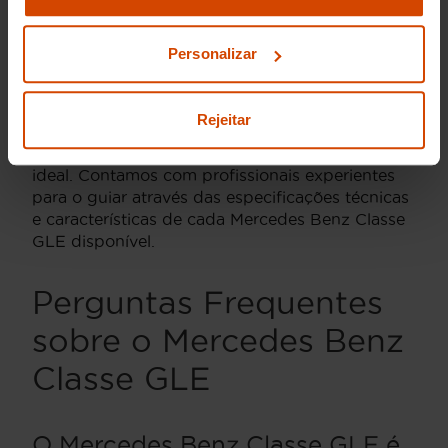
definições e saber mais na nossa
política de
configurações e anos de fabrico. O nosso stock
privacidade
e
cookies
.
é criteriosamente escolhido para garantir a
Personalizar
qualidade e a diversidade, permitindo-lhe
encontrar o modelo que melhor se adapta às
suas necessidades e preferências. A nossa
Rejeitar
equipa comercial está preparada para prestar
todo o apoio necessário na escolha da viatura
ideal. Contamos com profissionais experientes
para o guiar através das especificações técnicas
e características de cada Mercedes Benz Classe
GLE disponível.
Perguntas Frequentes
sobre o Mercedes Benz
Classe GLE
O Mercedes Benz Classe GLE é