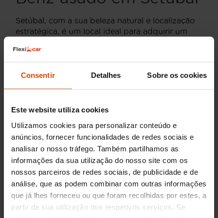
Setúbal, com a sua beleza natural e localização
estratégica, é um local ideal para adquirir um
carro usado, especialmente se considerarmos a
reputação e prestígio de um
Mercedes-Benz
.
Esta marca é mundialmente reconhecida pela
sua excelência em engenharia, design elegante e
Consentir
Detalhes
Sobre os cookies
desempenho inigualável. Seja para explorar a
Costa da Arrábida ou para as deslocações
diárias na cidade, ter um
Mercedes-Benz
Este website utiliza cookies
garante uma experiência de condução refinada e
Utilizamos cookies para personalizar conteúdo e
segura.
anúncios, fornecer funcionalidades de redes sociais e
analisar o nosso tráfego. Também partilhamos as
Vantagens de comprar um
informações da sua utilização do nosso site com os
Mercedes-Benz em Setúbal com
nossos parceiros de redes sociais, de publicidade e de
a Flexicar
análise, que as podem combinar com outras informações
que já lhes forneceu ou que foram recolhidas por estes, a
Adquirir um
Mercedes-Benz
usado em Setúbal
partir da sua utilização dos respetivos serviços. Se
através da Flexicar traz várias vantagens. Em