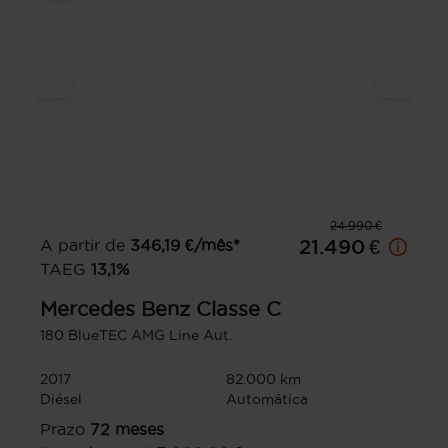
24.990 €
A partir de
346,19
€/mês*
21.490 €
TAEG
13,1
%
Mercedes Benz
Classe C
180 BlueTEC AMG Line Aut.
2017
82.000 km
Diésel
Automática
Prazo
72
meses