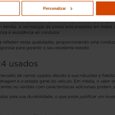
elegância e funcionalidade, com linhas modernas que a
nde a qualidade dos materiais é evidente, proporcionando
Personalizar
tir o máximo conforto e conveniência, oferecendo amplo 
 família. A tecnologia de ponta está presente em todos 
nça e assistência ao condutor.
s
refletem estas qualidades, proporcionando uma conduçã
gorosa para garantir o seu excelente estado.
x4
usados
ercado de carros usados devido à sua robustez e fiabil
etragem e o estado geral do veículo. Em média, o valor
ntes ou versões com características adicionais podem ult
dos pela sua durabilidade, o que pode justificar um inv