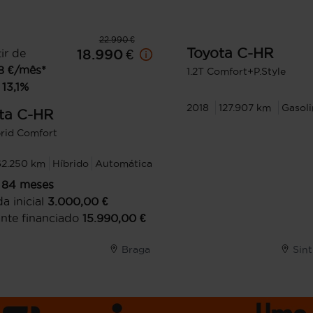
22.990 €
Toyota
C-HR
ir de
18.990 €
8
€/mês*
1.2T Comfort+P.Style
13,1
%
2018
127.907 km
Gasoli
ta
C-HR
brid Comfort
62.250 km
Híbrido
Automática
84
meses
a inicial
3.000,00
€
nte financiado
15.990,00
€
Braga
Sin