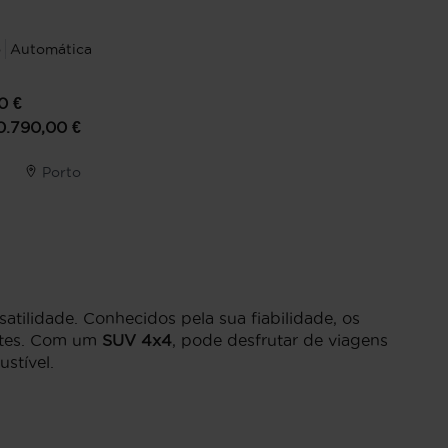
o
Automática
0
€
0.790,00
€
Porto
tilidade. Conhecidos pela sua fiabilidade, os
ntes. Com um
SUV 4x4
, pode desfrutar de viagens
stível.