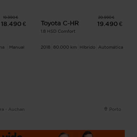
19.990 €
20.990 €
Toyota
C-HR
18.490 €
19.490 €
1.8 HSD Comfort
na
Manual
2018
80.000 km
Híbrido
Automática
tra - Auchan
Porto