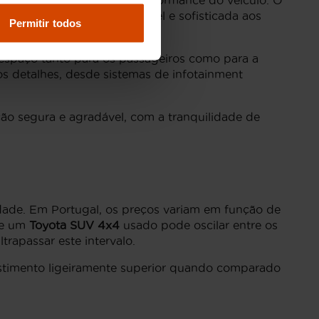
centuam a presença e a performance do veículo. O
 uma experiência confortável e sofisticada aos
Permitir todos
espaço tanto para os passageiros como para a
os detalhes, desde sistemas de infotainment
o segura e agradável, com a tranquilidade de
idade. Em Portugal, os preços variam em função de
 de um
Toyota SUV 4x4
usado pode oscilar entre os
rapassar este intervalo.
estimento ligeiramente superior quando comparado