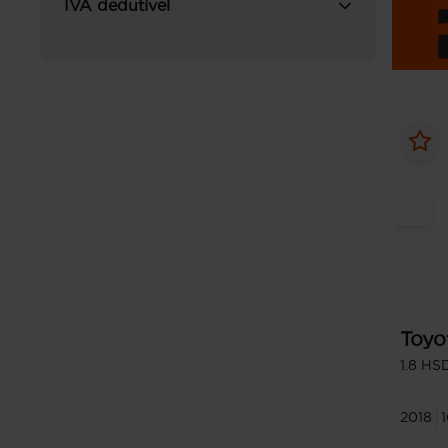
IVA dedutível
Toyo
1.8 HS
2018