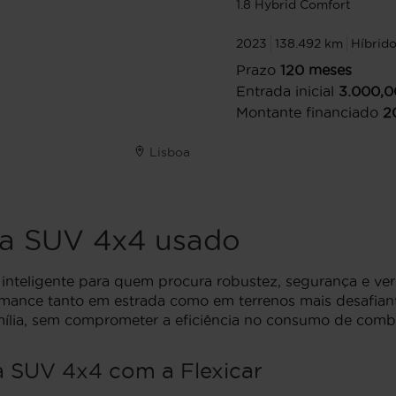
1.8 Hybrid Comfort
2023
138.492 km
Híbrid
Prazo
120
meses
Entrada inicial
3.000,0
Montante financiado
2
Lisboa
a SUV 4x4 usado
nteligente para quem procura robustez, segurança e versa
mance tanto em estrada como em terrenos mais desafia
mília, sem comprometer a eficiência no consumo de combu
 SUV 4x4 com a Flexicar