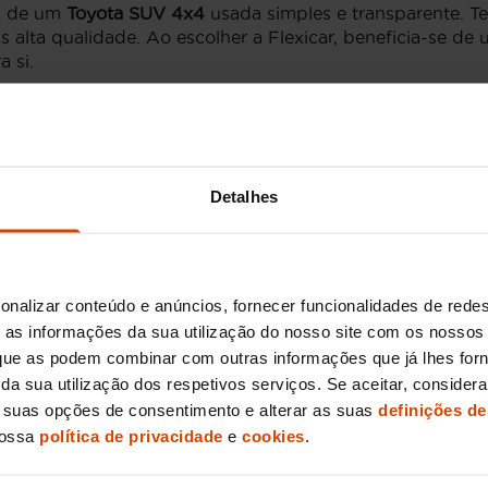
ra de um
Toyota SUV 4x4
usada simples e transparente. T
 alta qualidade. Ao escolher a Flexicar, beneficia-se d
a si.
 superior e tecnologia avançada, mas também uma exce
timos que cada
SUV 4x4
está preparado para proporcionar
Detalhes
yota SUV 4x4
robustez e fiabilidade, características fundamentais pa
ff-road. Exemplos como o Toyota RAV4, o Toyota Land Cr
onalizar conteúdo e anúncios, fornecer funcionalidades de redes
ho consistente e conforto em todas as vias.
as informações da sua utilização do nosso site com os nossos 
melhores
Toyota SUV 4x4 usados
, todos cuidadosamente
, que as podem combinar com outras informações que já lhes for
e confiável para os nossos clientes.
ir da sua utilização dos respetivos serviços. Se aceitar, consid
s suas opções de consentimento e alterar as suas
definições de
nossa
política de privacidade
e
cookies
.
os Toyota SUV 4x4