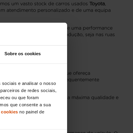
emos um vasto stock de carros usados
Toyota
,
e um atendimento personalizado e de uma equipa
lente capacidade de reboque e uma performance
 a melhor experiência de condução, seja nas ruas
Sobre os cookies
ra quem procura um veículo que ofereça
uiser e o Toyota C-HR são frequentemente
 sociais e analisar o nosso
parceiros de redes sociais,
 inspecionados para garantir a máxima qualidade e
neceu ou que foram
eramos que consente a sua
 cookies
no painel de