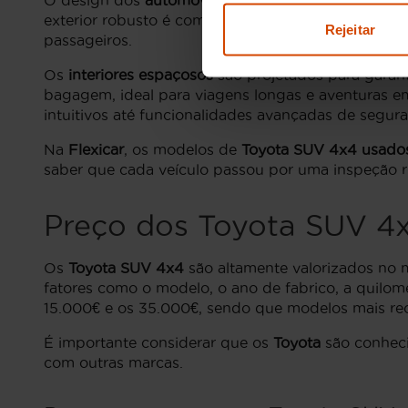
O design dos
automóveis Toyota SUV 4x4
combina 
exterior robusto é complementado por interiores o
Rejeitar
passageiros.
Os
interiores espaçosos
são projetados para garan
bagagem, ideal para viagens longas e aventuras em
intuitivos até funcionalidades avançadas de segura
Na
Flexicar
, os modelos de
Toyota SUV 4x4 usado
saber que cada veículo passou por uma inspeção ri
Preço dos
Toyota SUV 4
Os
Toyota SUV 4x4
são altamente valorizados no m
fatores como o modelo, o ano de fabrico, a quilom
15.000€ e os 35.000€, sendo que modelos mais rece
É importante considerar que os
Toyota
são conheci
com outras marcas.