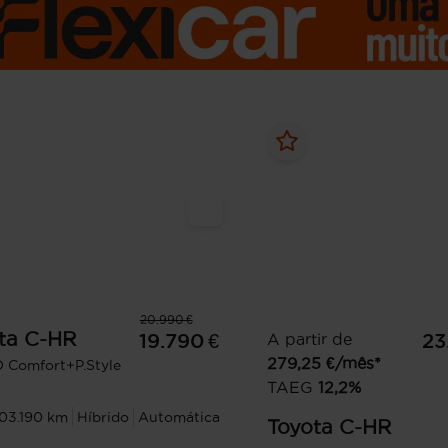
20.990 €
ta
C-HR
19.790 €
A partir de
23
279,25
€/mês*
D Comfort+P.Style
TAEG
12,2
%
103.190 km
Híbrido
Automática
Toyota
C-HR