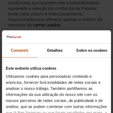
condutores que prezam pela sustentabilidade.
Aproveite a seleção de confiança da Flexicar,
onde cada viatura é meticulosamente
inspecionada para oferecer apenas o melhor do
mercado de
carros usados
.
Preço dos Smart
elétricos usados
Consentir
Detalhes
Sobre os cookies
O mercado de carros usados em Portugal
oferece uma vasta gama de opções para quem
Este website utiliza cookies
está a considerar a compra de um
Smart
Utilizamos cookies para personalizar conteúdo e
Elétrico
. Estes veículos, conhecidos pela sua
anúncios, fornecer funcionalidades de redes sociais e
eficiência e praticidade, são ideais para a
analisar o nosso tráfego. Também partilhamos as
condução urbana. O preço de um
Smart Elétrico
informações da sua utilização do nosso site com os
usado
pode variar consoante o ano, o modelo e
nossos parceiros de redes sociais, de publicidade e de
o estado geral do automóvel, situando-se entre
os 10.000€ e os 15.000€.
análise, que as podem combinar com outras informações
que já lhes forneceu ou que foram recolhidas por estes, a