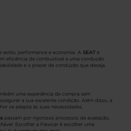
e estilo, performance e economia. A
SEAT
é
m eficiência de combustível e uma condução
iabilidade e o prazer de condução que deseja.
s também uma experiência de compra sem
segurar a sua excelente condição. Além disso, a
or se adapta às suas necessidades.
os
passam por rigorosos processos de avaliação,
vel. Escolher a Flexicar é escolher uma
rvi-lo durante muitos anos.