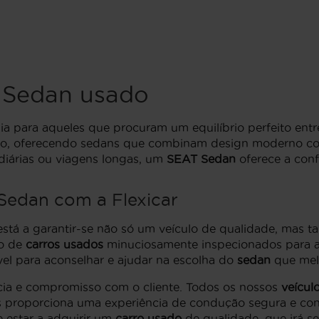
 Sedan usado
a para aqueles que procuram um equilíbrio perfeito entr
ção, oferecendo sedans que combinam design moderno co
 diárias ou viagens longas, um
SEAT Sedan
oferece a conf
edan com a Flexicar
 está a garantir-se não só um veículo de qualidade, ma
ão de
carros usados
minuciosamente inspecionados para as
vel para aconselhar e ajudar na escolha do
sedan
que melh
cia e compromisso com o cliente. Todos os nossos
veícul
roporciona uma experiência de condução segura e confiá
e estar a adquirir um
carro usado
de qualidade, que irá se