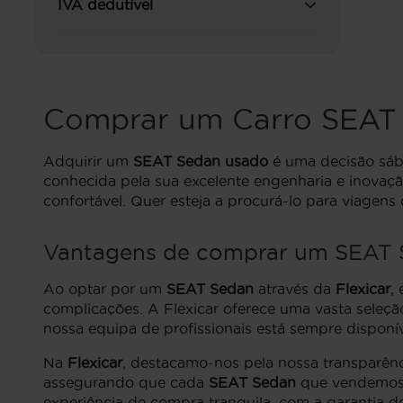
IVA dedutível
Comprar um Carro SEAT
Adquirir um
SEAT Sedan usado
é uma decisão sábi
conhecida pela sua excelente engenharia e inova
confortável. Quer esteja a procurá-lo para viagens
Vantagens de comprar um SEAT S
Ao optar por um
SEAT Sedan
através da
Flexicar
,
complicações. A Flexicar oferece uma vasta seleç
nossa equipa de profissionais está sempre disponí
Na
Flexicar
, destacamo-nos pela nossa transparên
assegurando que cada
SEAT Sedan
que vendemos p
experiência de compra tranquila, com a garantia d