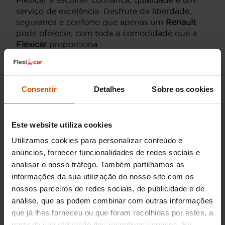
serviço de excelência. Desfrute da liberdade,
segurança e conforto que apenas um
Renault
pode oferecer, com toda a comodidade que a
Flexicar
proporciona.
Melhores modelos da
Consentir
Detalhes
Sobre os cookies
Renault SUV 4x4
Procurar um
Renault SUV 4x4
usado oferece
Este website utiliza cookies
aos condutores em Portugal a combinação
perfeita de robustez e elegância. Modelos
Utilizamos cookies para personalizar conteúdo e
populares como o
Renault Kadjar
e o
Renault
anúncios, fornecer funcionalidades de redes sociais e
Koleos
são reconhecidos pela sua fiabilidade e
analisar o nosso tráfego. Também partilhamos as
desempenho excecional em diversas condições
informações da sua utilização do nosso site com os
rodoviárias. Na
Flexicar
, cada
Renault SUV 4x4
nossos parceiros de redes sociais, de publicidade e de
passa por uma rigorosa inspeção para garantir a
análise, que as podem combinar com outras informações
máxima confiança e satisfação aos nossos
que já lhes forneceu ou que foram recolhidas por estes, a
clientes. A seleção variada de veículos permite
partir da sua utilização dos respetivos serviços. Se