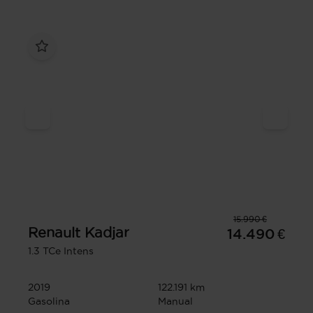
15.990 €
Renault
Kadjar
14.490 €
1.3 TCe Intens
2019
122.191 km
Gasolina
Manual