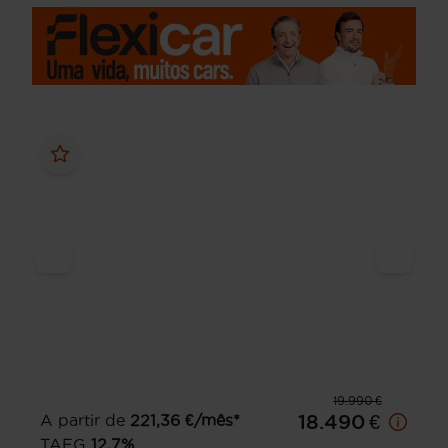
19.990 €
A partir de
221,36
€/mês*
18.490 €
TAEG
12,7
%