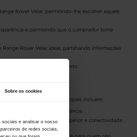
Range Rover Velar, permitindo-lhe escolher aquele
ansparência e permitindo que o comprador tome
do Range Rover Velar ideal, partilhando informações
em aventuras de luxo e conforto.
Sobre os cookies
 mercado de usados. As principais incluem:
ara quem procura luxo e eficiência.
 experiência de condução superior e conectividade
 sociais e analisar o nosso
parceiros de redes sociais,
inment avançados, esta versão é para quem não
neceu ou que foram