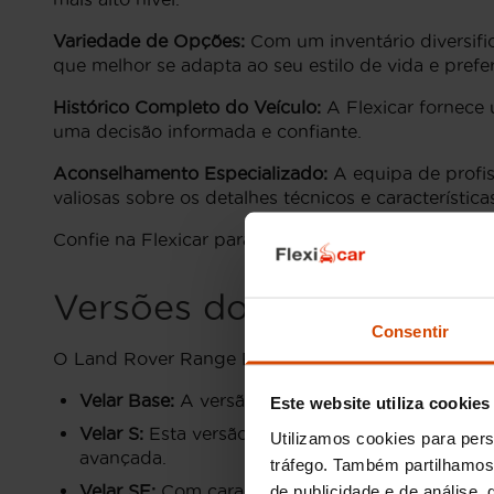
Variedade de Opções:
Com um inventário diversific
que melhor se adapta ao seu estilo de vida e prefe
Histórico Completo do Veículo:
A Flexicar fornece 
uma decisão informada e confiante.
Aconselhamento Especializado:
A equipa de profiss
valiosas sobre os detalhes técnicos e característi
Confie na Flexicar para encontrar o Land Rover Ra
Versões do Land Rover R
Consentir
O Land Rover Range Rover Velar é um SUV elegante
Velar Base:
A versão essencial, que oferece um e
Este website utiliza cookies
Velar S:
Esta versão acrescenta componentes adi
Utilizamos cookies para pers
avançada.
tráfego. Também partilhamos 
Velar SE:
Com características premium como inte
de publicidade e de análise