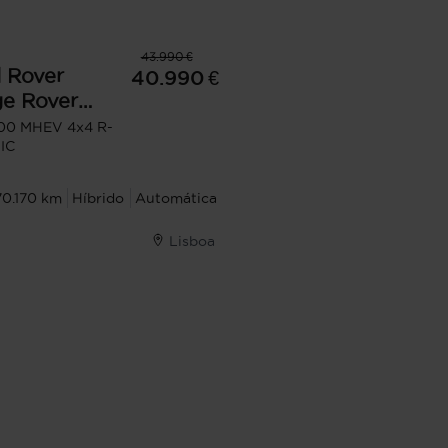
43.990 €
 Rover
40.990 €
e Rover
r
200 MHEV 4x4 R-
IC
70.170 km
Híbrido
Automática
Lisboa