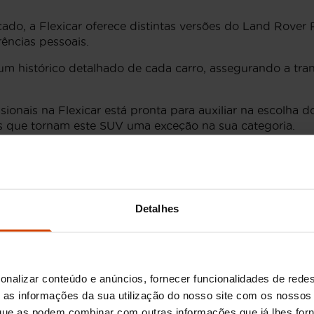
ado, a Flexicar oferece distintas versões do Land Rover 
rências pessoais.
um histórico detalhado de cada carro, assegurando a tr
ionais na Flexicar está pronta para auxiliar na escolha 
cas que tornam este SUV uma exceção na sua categoria.
nge Rover Velar usado que transformará as suas viagens 
ange Rover Velar
Detalhes
 e sofisticado que está disponível em várias versões no
xcelente equilíbrio entre desempenho e conforto, ideal p
cionais de tecnologia e segurança, proporcionando uma
onalizar conteúdo e anúncios, fornecer funcionalidades de redes
as informações da sua utilização do nosso site com os nossos 
riores em couro de alta qualidade e sistemas de infota
, que as podem combinar com outras informações que já lhes for