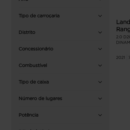
Tipo de carroçaria
Land
Rang
Distrito
Vela
2.0 D
DINAM
Concessionário
2021
Combustível
Tipo de caixa
Número de lugares
Potência