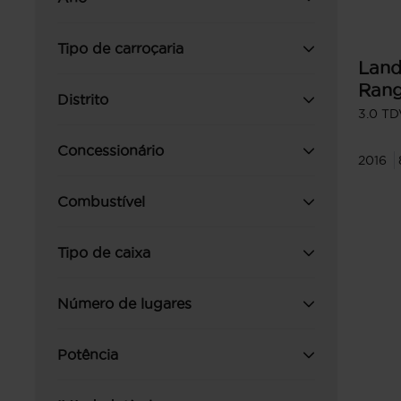
Tipo de carroçaria
Land
Rang
Distrito
Spor
3.0 T
Concessionário
2016
Combustível
Tipo de caixa
Número de lugares
Potência