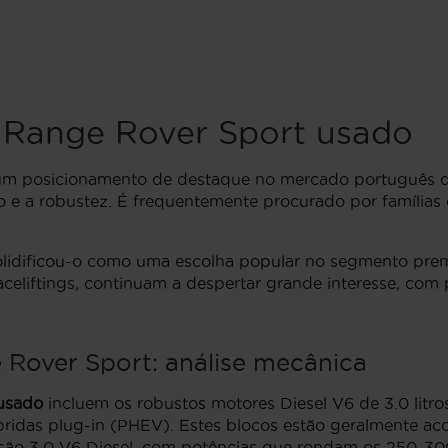
Range Rover Sport usado
 posicionamento de destaque no mercado português de 
 e a robustez. É frequentemente procurado por famílias
solidificou-o como uma escolha popular no segmento pr
aceliftings, continuam a despertar grande interesse, com 
Rover Sport: análise mecânica
usado
incluem os robustos motores Diesel V6 de 3.0 litros
ridas plug-in (PHEV). Estes blocos estão geralmente aco
ão 3.0 V6 Diesel, com potências que rondam os 250-300 c