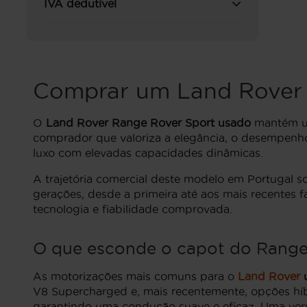
IVA dedutível
Comprar um Land Rover 
O
Land Rover Range Rover Sport usado
mantém um
comprador que valoriza a elegância, o desempenho
luxo com elevadas capacidades dinâmicas.
A trajetória comercial deste modelo em Portugal 
gerações, desde a primeira até aos mais recentes f
tecnologia e fiabilidade comprovada.
O que esconde o capot do Range 
As motorizações mais comuns para o
Land Rover
V8 Supercharged e, mais recentemente, opções híb
garantindo uma condução suave e eficaz. Uma vers