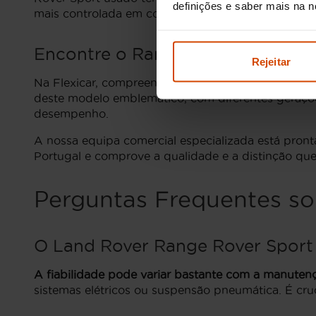
definições e saber mais na 
mais controlada em comparação com outros veícu
Encontre o Range Rover Sport idea
Rejeitar
Na Flexicar, compreendemos a paixão pelo
Land R
deste modelo emblemático, com diferentes gerações
desempenho.
A nossa equipa comercial especializada está pron
Portugal e comprove a qualidade e a distinção q
Perguntas Frequentes so
O Land Rover Range Rover Sport 
A fiabilidade pode variar bastante com a manutençã
sistemas elétricos ou suspensão pneumática. É cruci