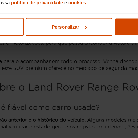
nossa
política de privacidade
e
cookies
.
los do segmento.
l nas lojas Flexicar Portugal
Personalizar
over Range Rover Sport usado
e a sua capacidade de im
 e motorizações, para que possa encontrar a viatura que
ta para o acompanhar em todo o processo. Venha descobr
ue este SUV premium oferece no mercado de segunda mão
bre o Land Rover Range Ro
é fiável como carro usado?
o anterior e o histórico do veículo.
Alguns modelos mais
al verificar o estado geral e os registos de intervenções 