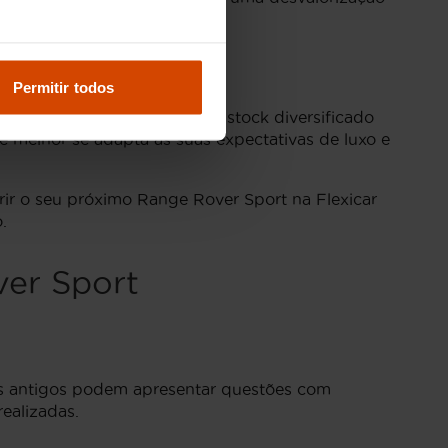
Permitir todos
pressionar. Dispomos de um stock diversificado
 melhor se adapta às suas expectativas de luxo e
ir o seu próximo Range Rover Sport na Flexicar
.
ver Sport
 antigos podem apresentar questões com
realizadas.