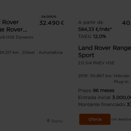
34.990 €
 Rover
32.490 €
A partir de
40
e Rover
584,33
€/mês*
t
TAEG
12,0
%
DV6 HSE Dynamic
Land Rover
Range
84.217 km
Diésel
Automática
Sport
2.0 Si4 PHEV HSE
2019
50.867 km
Híbrido
Plug-in
Prazo
96
meses
Entrada inicial
3.000,0
Montante financiado
3
Oferta
IVA dedutív
Porto