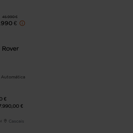
45.990 €
.990 €
 Rover
Automática
0
€
7.990,00
€
Cascais
el