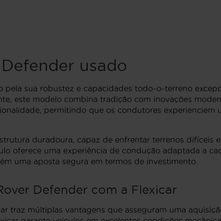
 Defender usado
pela sua robustez e capacidades todo-o-terreno excepcio
tente, este modelo combina tradição com inovações mod
ncionalidade, permitindo que os condutores experienciem
rutura duradoura, capaz de enfrentar terrenos difíceis e
culo oferece uma experiência de condução adaptada a cada
bém uma aposta segura em termos de investimento.
over Defender com a Flexicar
ar traz múltiplas vantagens que asseguram uma aquisiçã
lexicar garante veículos em excelentes condições mecânica