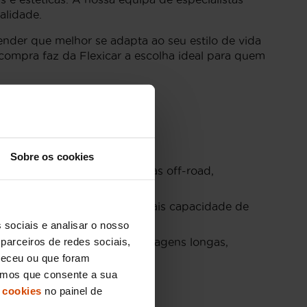
alidade.
ender que melhor se adapta ao seu estilo de vida
compra faz da Flexicar a escolha ideal para quem
sados:
Sobre os cookies
mpacta é ideal para aventuras off-road,
ílias ou quem necessita de mais capacidade de
 sociais e analisar o nosso
parceiros de redes sociais,
udo útil em expedições ou viagens longas,
neceu ou que foram
eramos que consente a sua
 cookies
no painel de
gal