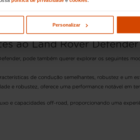
ugal variam tipicamente entre 30.000€ e 50.000€. Este i
as a um estilo inconfundível e uma sólida reputação de d
ra quem procura um veículo robusto e de prestígio.
Personalizar
tes ao Land Rover Defender
efender, pode também querer explorar os seguintes mod
cterísticas de condução semelhantes, robustez e um estil
dade e robustez, oferece uma performance notável em terr
xo e capacidades off-road, proporcionando uma exper