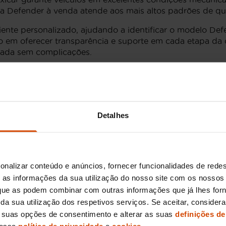
da Defender à venda atende aos mais altos padrões de qu
iente personalizado, ajudando a identificar o modelo Def
 em oferecer transparência e suporte em cada etapa da 
sada sem complicações.
Defender
sões do Land Rover Defender disponíveis no mercado de u
Detalhes
bustez e capacidade todo-o-terreno, esta versão mais co
ia.
nterior e conforto, sendo uma excelente opção para fam
 estrada.
onalizar conteúdo e anúncios, fornecer funcionalidades de redes
as informações da sua utilização do nosso site com os nossos 
perfeita para quem precisa de ainda mais espaço, sobret
reno.
, que as podem combinar com outras informações que já lhes for
ir da sua utilização dos respetivos serviços. Se aceitar, consid
s suas opções de consentimento e alterar as suas
definições de
fender de ocasião em Portu
nossa
política de privacidade
e
cookies
.