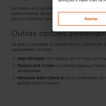
Os preços dos Land Rover Defender usados em Port
extraordinárias de condução todo-o-terreno, aliad
por um Defender usado é uma excelente decisão pa
Rejeitar
Outras opções semelhan
Se está a considerar a compra de um Land Rover D
capacidades off-road:
Jeep Wrangler:
Um clássico do off-road com cara
Toyota Land Cruiser:
Conhecido pela sua fiabili
durabilidade.
Mercedes-Benz Classe G:
Uma combinação de lu
aptidão todo-o-terreno.