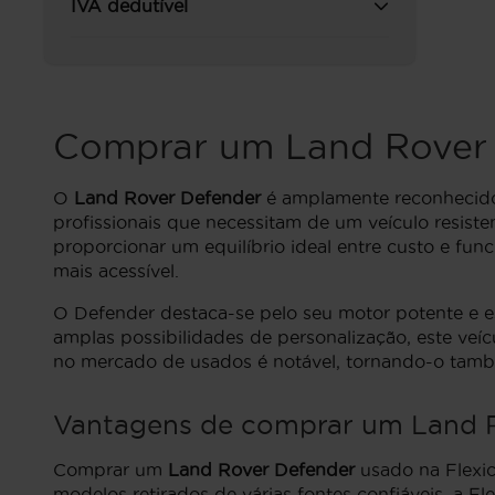
IVA dedutível
Comprar um Land Rover
O
Land Rover Defender
é amplamente reconhecido 
profissionais que necessitam de um veículo resis
proporcionar um equilíbrio ideal entre custo e fu
mais acessível.
O Defender destaca-se pelo seu motor potente e est
amplas possibilidades de personalização, este veí
no mercado de usados é notável, tornando-o tam
Vantagens de comprar um Land R
Comprar um
Land Rover Defender
usado na Flexic
modelos retirados de várias fontes confiáveis, a F