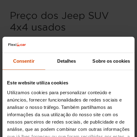
Preço dos Jeep SUV
4x4 usados
Os
Jeep SUV 4x4
são uma escolha popular
entre os entusiastas de veículos todo-o-terreno e
aqueles que procuram um
automóvel versátil e
Consentir
Detalhes
Sobre os cookies
robusto
. No mercado de usados, o preço de um
Jeep SUV 4x4
pode variar dependendo do
modelo, ano e quilometragem. Em média, os
preços começam em torno dos
18.000€
para
Este website utiliza cookies
modelos mais antigos como o Jeep Compass,
Utilizamos cookies para personalizar conteúdo e
enquanto versões mais recentes ou luxuosas,
anúncios, fornecer funcionalidades de redes sociais e
como o Jeep Grand Cherokee, podem alcançar
analisar o nosso tráfego. Também partilhamos as
valores de
35.000€
.
informações da sua utilização do nosso site com os
nossos parceiros de redes sociais, de publicidade e de
Porque comprar um Jeep SUV
análise, que as podem combinar com outras informações
4x4 com a Flexicar?
que já lhes forneceu ou que foram recolhidas por estes, a