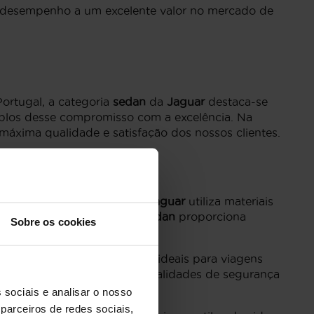
e desempenho a um excelente valor no mercado de
ortugal, a categoria
sedan
da
Jaguar
destaca-se
los desse compromisso com a excelência. Na
áxima qualidade e satisfação dos nossos clientes.
ma estética sofisticada. A
Jaguar
utiliza materiais
spaço interior
nos
Jaguar Sedan
proporciona
Sobre os cookies
s necessidades, tornando-os ideais para viagens
enimento avançados e funcionalidades de segurança
 sociais e analisar o nosso
parceiros de redes sociais,