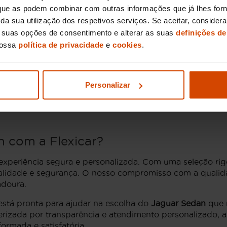
dade de
viaturas Jaguar Sedan
, proporcionando opções ade
, que as podem combinar com outras informações que já lhes for
o de inspeção minucioso, assegurando que o nosso stoc
ir da sua utilização dos respetivos serviços. Se aceitar, consid
s suas opções de consentimento e alterar as suas
definições de
nossa
política de privacidade
e
cookies
.
 usados
cia e performance, e o mercado de usados em Espanha o
Personalizar
 de mercado para um
Jaguar Sedan
usado situam-se entre 
dan da Jaguar é sinónimo de qualidade e sofisticação, s
 com a Flexicar?
xperiência segura e personalizada. Com uma seleção rig
lidade e segurança. O nosso compromisso com a qualida
adoura.
stá pronta para ajudar na escolha do
Jaguar Sedan
que m
erizada por transparência e atendimento personalizado, 
ormada e satisfatória.