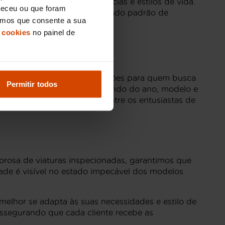
quadas a diversas preferências e estilos de vida.
neceu ou que foram
k mantém sempre o mais elevado padrão de
eramos que consente a sua
 cookies
no painel de
ferece uma variedade de opções para quem busca
Permitir todos
25.000€ e 55.000€, dependendo do ano, modelo e
endo uma escolha popular entre os entusiastas de
orosa de viaturas inspecionadas, garantimos que
de é visível no estado impecável dos modelos
elhor se adapta às suas necessidades e estilo de
assegurando que cada cliente recebe as