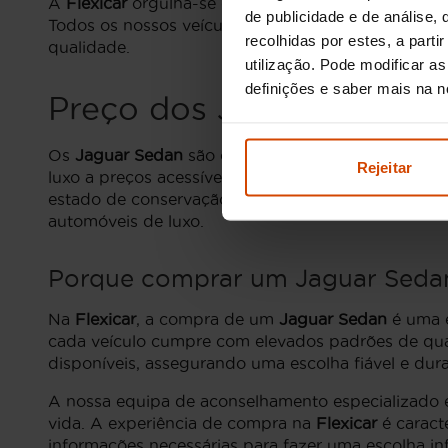
A
Flexicar
orgulha-se de disponibilizar uma varie
de publicidade e de análise
Todos os nossos veículos passam por um process
recolhidas por estes, a part
qualidade.
utilização. Pode modificar a
definições e saber mais na 
Preço dos Jaguar Sedan
Os
Jaguar Sedan
são conhecidos pela sua elegân
Rejeitar
luxo a preços acessíveis. Atualmente, os valores
estado de conservação da viatura. Optar por um se
automóveis de luxo.
Porque comprar um Jaguar Sedan
Na
Flexicar
, a compra de um
Jaguar Sedan
é uma e
cada veículo cumpre com elevados padrões de qua
disponíveis, assegurando uma escolha fiável e dur
A nossa equipa de aconselhamento especializado e
vida. A experiência de compra na
Flexicar
é caract
informações necessárias para fazer uma escolha inf