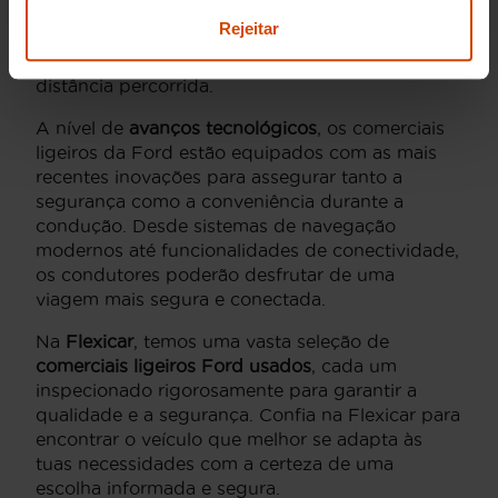
comprometer o conforto. Os modelos são
Rejeitar
projetados para oferecer uma experiência de
condução agradável, independentemente da
distância percorrida.
A nível de
avanços tecnológicos
, os comerciais
ligeiros da Ford estão equipados com as mais
recentes inovações para assegurar tanto a
segurança como a conveniência durante a
condução. Desde sistemas de navegação
modernos até funcionalidades de conectividade,
os condutores poderão desfrutar de uma
viagem mais segura e conectada.
Na
Flexicar
, temos uma vasta seleção de
comerciais ligeiros Ford usados
, cada um
inspecionado rigorosamente para garantir a
qualidade e a segurança. Confia na Flexicar para
encontrar o veículo que melhor se adapta às
tuas necessidades com a certeza de uma
escolha informada e segura.