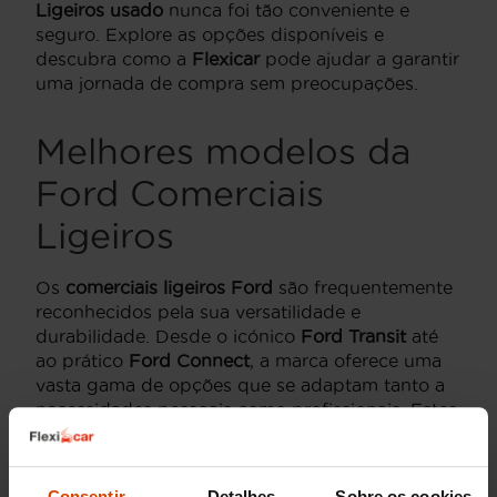
Ligeiros usado
nunca foi tão conveniente e
seguro. Explore as opções disponíveis e
descubra como a
Flexicar
pode ajudar a garantir
uma jornada de compra sem preocupações.
Melhores modelos da
Ford Comerciais
Ligeiros
Os
comerciais ligeiros Ford
são frequentemente
reconhecidos pela sua versatilidade e
durabilidade. Desde o icónico
Ford Transit
até
ao prático
Ford Connect
, a marca oferece uma
vasta gama de opções que se adaptam tanto a
necessidades pessoais como profissionais. Estes
modelos destacam-se no mercado por
proporcionar um equilíbrio perfeito entre
funcionalidade e conforto, sendo ideais para
Consentir
Detalhes
Sobre os cookies