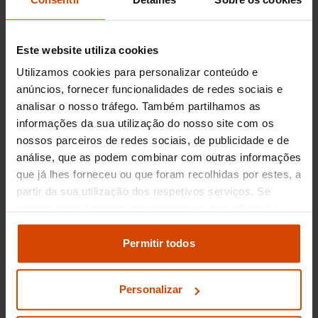
quem procura uma solução confiável e eficiente
para o dia a dia.
Este website utiliza cookies
Design e características da
Utilizamos cookies para personalizar conteúdo e
Carros Ford Comerciais Ligeiros
anúncios, fornecer funcionalidades de redes sociais e
analisar o nosso tráfego. Também partilhamos as
O
design
dos
comerciais ligeiros Ford
é
informações da sua utilização do nosso site com os
pensado para combinar estilo e eficiência. O
nossos parceiros de redes sociais, de publicidade e de
exterior robusto destes veículos oferece não
análise, que as podem combinar com outras informações
apenas um visual moderno, mas também
resistência e durabilidade, essenciais para
que já lhes forneceu ou que foram recolhidas por estes, a
enfrentar o rigor das estradas. O interior não fica
partir da sua utilização dos respetivos serviços. Se
atrás, com uma atenção especial à
qualidade
aceitar, consideramos que consente a sua utilização.
dos materiais
utilizados, garantindo conforto e
Pode modificar as suas opções de consentimento e
longevidade.
alterar as suas
definições de cookies
no painel de
Permitir todos
definições e saber mais na nossa
política de
Um dos pontos fortes dos
comerciais ligeiros
privacidade
e
cookies
.
Ford
é o
espaço disponível
. Seja para
Personalizar
passageiros ou para carga, estes veículos
maximizam a utilização do espaço interior sem