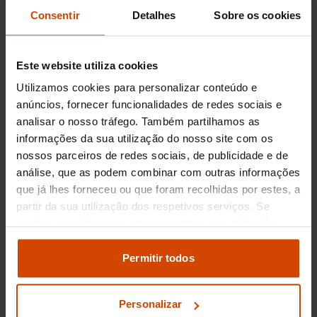
Consentir
Detalhes
Sobre os cookies
Na
Flexicar
, cada modelo de
Citroën Citadino
é
criteriosamente selecionado e sujeito a
inspeções rigorosas, garantindo que todos os
carros usados
disponíveis são de alta fiabilidade
Este website utiliza cookies
e ideais para enfrentar o ritmo dinâmico da vida
Utilizamos cookies para personalizar conteúdo e
citadina.
anúncios, fornecer funcionalidades de redes sociais e
analisar o nosso tráfego. Também partilhamos as
Preços dos Citroën
informações da sua utilização do nosso site com os
nossos parceiros de redes sociais, de publicidade e de
Citadinos Usados
análise, que as podem combinar com outras informações
que já lhes forneceu ou que foram recolhidas por estes, a
O mercado de carros usados em Portugal
partir da sua utilização dos respetivos serviços. Se
oferece uma ampla gama de preços para os
aceitar, consideramos que consente a sua utilização.
citadinos da Citroën
. Normalmente, os valores
Pode modificar as suas opções de consentimento e
podem variar entre
€7.000 e €16.000
,
alterar as suas
definições de cookies
no painel de
Permitir todos
dependendo do modelo específico (como o ágil
definições e saber mais na nossa
política de
C1 ou o versátil C3), do ano de fabrico,
privacidade
e
cookies
.
quilometragem e estado geral do veículo.
Personalizar