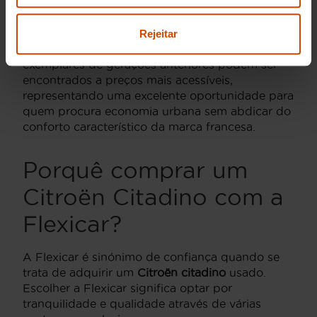
Os modelos mais recentes, equipados com
tecnologias de conectividade modernas e
motorizações mais eficientes, tendem a situar-se
Rejeitar
na faixa superior deste intervalo. Por outro lado,
exemplares de gerações anteriores podem ser
encontrados a preços mais acessíveis,
representando uma excelente oportunidade para
quem procura economia urbana sem abdicar do
conforto característico da marca francesa.
Porquê comprar um
Citroën Citadino com a
Flexicar?
A Flexicar é sinónimo de confiança quando se
trata de adquirir um
Citroën citadino
usado.
Escolher a Flexicar significa optar por
tranquilidade e qualidade através de várias