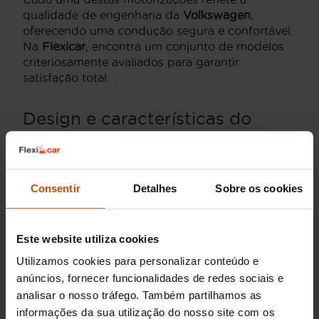
qualidade de engenharia da
Volkswagen
,
oferecendo uma condução segura e confortável.
Na
Flexicar
, encontra um conjunto de modelos
criteriosamente avaliados para garantir
satisfação total.
Design e características do
carro Volkswagen T-Roc
gasolina
O
Volkswagen T-Roc
distingue-se pelo seu
Consentir
Detalhes
Sobre os cookies
design exterior
robusto, linhas modernas e
personalidade marcante, características que o
tornam um dos SUVs compactos mais apelativos
Este website utiliza cookies
do mercado. A estética desportiva combina-se
Utilizamos cookies para personalizar conteúdo e
com uma postura elevada, garantindo presença
anúncios, fornecer funcionalidades de redes sociais e
nas estradas portuguesas.
analisar o nosso tráfego. Também partilhamos as
No interior, encontram-se
materiais de qualidade
informações da sua utilização do nosso site com os