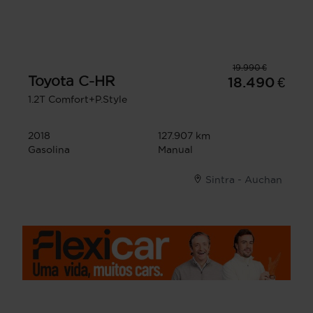
19.990 €
Toyota
C-HR
18.490 €
1.2T Comfort+P.Style
2018
127.907 km
Gasolina
Manual
Sintra - Auchan