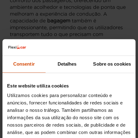
conforto dos passageiros, oferecendo um
ambiente acolhedor e tecnologias de ponta que
melhoram a experiência de condução. A
capacidade de
bagagem
também é
impressionante, permitindo que os utilizadores
transportem tudo o que precisam com
facilidade.
Em termos de
avanços tecnológicos
, o
Toyota C-
HR gasolina
vem equipado com funcionalidades
Consentir
Detalhes
Sobre os cookies
de última geração, garantindo um sistema de
infotainment intuitivo e várias assistências ao
condutor.
Este website utiliza cookies
Adquirir um
Toyota C-HR gasolina
na
Flexicar
é
Utilizamos cookies para personalizar conteúdo e
garantir uma escolha informada e segura, com a
anúncios, fornecer funcionalidades de redes sociais e
promessa de satisfação através de um processo
analisar o nosso tráfego. Também partilhamos as
de compra confiável e transparente.
informações da sua utilização do nosso site com os
nossos parceiros de redes sociais, de publicidade e de
Preço dos Toyota C-HR
análise, que as podem combinar com outras informações