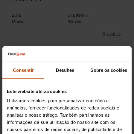
2019
91.699 km
Diésel
Manual
Lisboa
Comprar um Seat Leon
Consentir
Detalhes
Sobre os cookies
usado
O Seat Leon é uma das escolhas mais populares
Este website utiliza cookies
entre os portugueses que procuram um carro
Utilizamos cookies para personalizar conteúdo e
usado. Este modelo destaca-se pela sua
anúncios, fornecer funcionalidades de redes sociais e
fiabilidade, design atraente e excelente
analisar o nosso tráfego. Também partilhamos as
experiência de condução. Equipado com
tecnologia avançada e motores eficientes, o Seat
informações da sua utilização do nosso site com os
Leon oferece uma combinação perfeita de
nossos parceiros de redes sociais, de publicidade e de