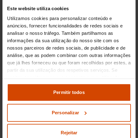
Se está a considerar um Seat Exeo, também
Este website utiliza cookies
poderá estar interessado em outros modelos
com caraterísticas semelhantes. Aqui estão
Utilizamos cookies para personalizar conteúdo e
algumas alternativas notáveis:
anúncios, fornecer funcionalidades de redes sociais e
analisar o nosso tráfego. Também partilhamos as
Audi A4:
Conhecido pelo seu design
informações da sua utilização do nosso site com os
sofisticado e tecnologia avançada, oferece
nossos parceiros de redes sociais, de publicidade e de
uma experiência de condução comparável ao
análise, que as podem combinar com outras informações
Exeo.
que já lhes forneceu ou que foram recolhidas por estes, a
Volkswagen Passat:
Uma escolha popular
partir da sua utilização dos respetivos serviços. Se
que se destaca pela qualidade de construção
aceitar, consideramos que consente a sua utilização.
e conforto interior.
Pode modificar as suas opções de consentimento e
Ford Mondeo:
Este modelo oferece um
alterar as suas
definições de cookies
no painel de
Permitir todos
equilíbrio notável entre espaço, eficiência e
definições e saber mais na nossa
política de
dinamismo na condução.
privacidade
e
cookies
.
Skoda Octavia:
Com uma reputação de
Personalizar
fiabilidade e amplo espaço interior, é uma
alternativa prática e acessível.
Rejeitar