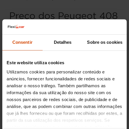
Preço dos Peugeot 408
gasolina usados
O
Peugeot 408 gasolina
oferece uma
Consentir
Detalhes
Sobre os cookies
combinação atrativa de design, tecnologia e
fiabilidade, refletindo-se na sua procura no
mercado de carros usados em Portugal. Os
Este website utiliza cookies
preços variam geralmente entre
18.000€
e
25.000€
, dependendo do ano, da
Utilizamos cookies para personalizar conteúdo e
quilometragem e do estado de conservação.
anúncios, fornecer funcionalidades de redes sociais e
Esta amplitude permite encontrar opções
analisar o nosso tráfego. Também partilhamos as
ajustadas a diferentes orçamentos e
informações da sua utilização do nosso site com os
necessidades.
nossos parceiros de redes sociais, de publicidade e de
análise, que as podem combinar com outras informações
Porque comprar um Peugeot
que já lhes forneceu ou que foram recolhidas por estes, a
partir da sua utilização dos respetivos serviços. Se
408 gasolina com a Flexicar?
aceitar, consideramos que consente a sua utilização.