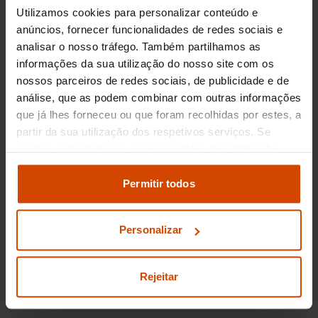
Utilizamos cookies para personalizar conteúdo e
anúncios, fornecer funcionalidades de redes sociais e
analisar o nosso tráfego. Também partilhamos as
informações da sua utilização do nosso site com os
nossos parceiros de redes sociais, de publicidade e de
29.990 €
análise, que as podem combinar com outras informações
A partir de
322,23
€/mês*
26.990 €
que já lhes forneceu ou que foram recolhidas por estes, a
TAEG
12,1
%
partir da sua utilização dos respetivos serviços. Se
Peugeot
3008
aceitar, consideramos que consente a sua utilização.
Pode modificar as suas opções de consentimento e
1.2 Hybrid Allure e-DCS6
alterar as suas
definições de cookies
no painel de
Permitir todos
2024
18.191 km
definições e saber mais na nossa
política de
Gasolina
Automática
privacidade
e
cookies
.
Personalizar
Prazo
120
meses
Entrada inicial
3.000,00
€
Montante financiado
23.990,00
€
Rejeitar
Porto