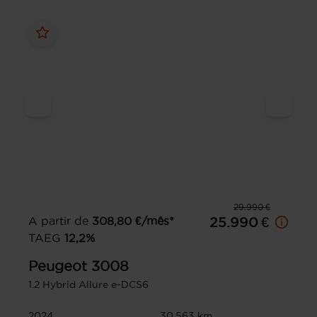
29.990 €
A partir de
308,80
€/mês*
25.990 €
TAEG
12,2
%
Peugeot
3008
1.2 Hybrid Allure e-DCS6
2024
30.563 km