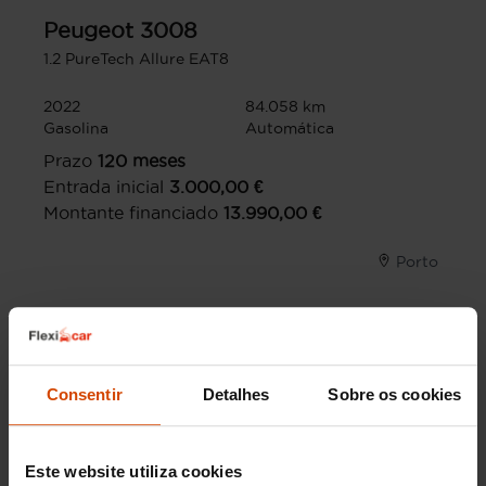
Peugeot
3008
1.2 PureTech Allure EAT8
2022
84.058 km
Gasolina
Automática
Prazo
120
meses
Entrada inicial
3.000,00
€
Montante financiado
13.990,00
€
Porto
Consentir
Detalhes
Sobre os cookies
Este website utiliza cookies