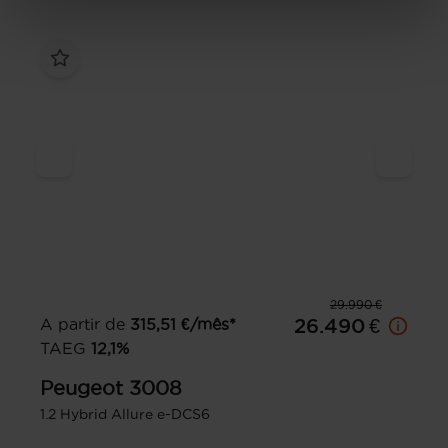
29.990 €
A partir de
315,51
€/mês*
26.490 €
TAEG
12,1
%
Peugeot
3008
1.2 Hybrid Allure e-DCS6