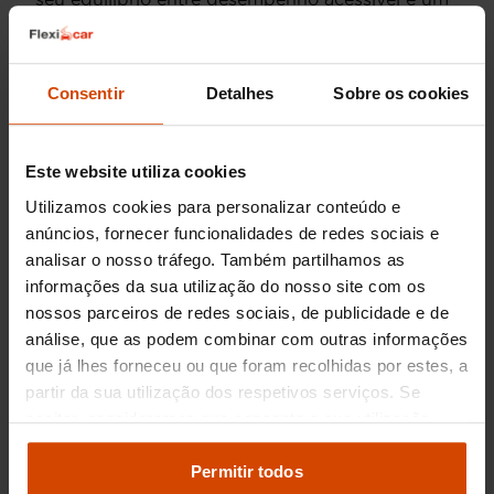
estilo moderno que ainda agrada muitos
condutores. A valorização estável no mercado
de usados faz do Peugeot 207 uma opção
Consentir
Detalhes
Sobre os cookies
atraente para quem procura um carro confiável
com um toque francês diferenciado.
Este website utiliza cookies
Outras opções
Utilizamos cookies para personalizar conteúdo e
semelhantes ao
anúncios, fornecer funcionalidades de redes sociais e
analisar o nosso tráfego. Também partilhamos as
Peugeot 207
informações da sua utilização do nosso site com os
nossos parceiros de redes sociais, de publicidade e de
Para quem considera o Peugeot 207, existem
análise, que as podem combinar com outras informações
outras opções no mercado que podem também
que já lhes forneceu ou que foram recolhidas por estes, a
satisfazer as suas necessidades e gosto pessoal:
partir da sua utilização dos respetivos serviços. Se
Renault Clio
: Um concorrente direto que
aceitar, consideramos que consente a sua utilização.
oferece semelhança em termos de estilo e
Pode modificar as suas opções de consentimento e
eficiência, com uma variedade de
alterar as suas
definições de cookies
no painel de
Permitir todos
motorizações.