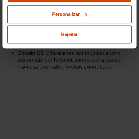
definições e saber mais na nossa
política de
Ford Fiesta
: Conhecido pelo seu excelente
privacidade
e
cookies
.
comportamento dinâmico e uma ampla gama
Personalizar
de opções de motorização.
Opel Corsa
: Apresenta-se como uma
Rejeitar
alternativa prática, com design moderno e
uma condução confortável.
Citroën C3
: Oferece um estilo único e uma
suspensão confortável, sendo outra opção
francesa que cativa muitos condutores.