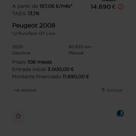
17.490 €
A partir de
167,06
€/mês*
14.690 €
TAEG
13,1
%
Peugeot
2008
1.2 PureTech GT Line
2020
60.835 km
Gasolina
Manual
Prazo
108
meses
Entrada inicial
3.000,00
€
Montante financiado
11.690,00
€
Setúbal
IVA dedutível