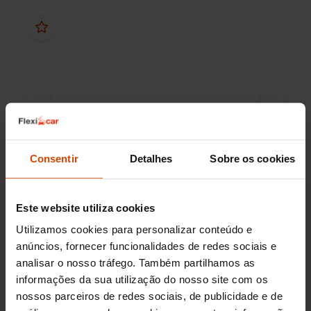
Consentir
Detalhes
Sobre os cookies
13.990 €
Este website utiliza cookies
Peugeot
308
12.990 €
Utilizamos cookies para personalizar conteúdo e
1.5 BlueHDi Style SW
anúncios, fornecer funcionalidades de redes sociais e
analisar o nosso tráfego. Também partilhamos as
2021
104.000 km
informações da sua utilização do nosso site com os
Diésel
Manual
nossos parceiros de redes sociais, de publicidade e de
Setúbal