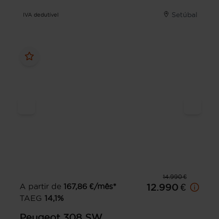
Setúbal
IVA dedutível
14.990 €
A partir de
167,86
€/mês*
12.990 €
TAEG
14,1
%
Peugeot
308 SW