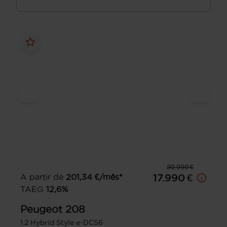
20.990 €
A partir de
201,34
€/mês*
17.990 €
TAEG
12,6
%
Peugeot
208
1.2 Hybrid Style e-DCS6