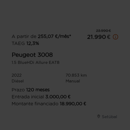
23.990 €
A partir de
255,07
€/mês*
21.990 €
TAEG
12,3
%
Peugeot
3008
1.5 BlueHDi Allure EAT8
2022
70.853 km
Diésel
Manual
Prazo
120
meses
Entrada inicial
3.000,00
€
Montante financiado
18.990,00
€
Setúbal