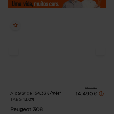
17.990 €
A partir de
154,33
€/mês*
14.490 €
TAEG
13,0
%
Peugeot
308