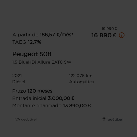
19.990 €
A partir de
186,57
€/mês*
16.890 €
TAEG
12,7
%
Peugeot
508
1.5 BlueHDi Allure EAT8 SW
2021
122.075 km
Diésel
Automática
Prazo
120
meses
Entrada inicial
3.000,00
€
Montante financiado
13.890,00
€
Setúbal
IVA dedutível