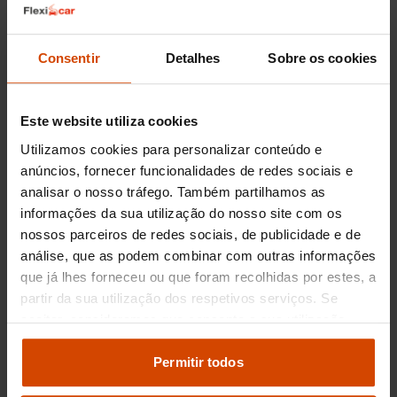
elétrica competitiva para trajetos diários.
Kia Sportage PHEV: Partilha plataforma com
o Tucson, focando na fiabilidade mecânica e
Consentir
Detalhes
Sobre os cookies
na transição suave entre motores.
Toyota RAV4 Plug-in Hybrid: Conhecido pela
sua robustez e pelo sistema híbrido
Este website utiliza cookies
otimizado para eficiência, embora com um
Utilizamos cookies para personalizar conteúdo e
preço de aquisição geralmente mais elevado.
anúncios, fornecer funcionalidades de redes sociais e
Citroën C5 Aircross Hybrid: Partilha o bloco
analisar o nosso tráfego. Também partilhamos as
motor com o 3008 Hybrid, mas com um foco
informações da sua utilização do nosso site com os
maior no conforto da suspensão.
nossos parceiros de redes sociais, de publicidade e de
Opel Grandland Hybrid: Utiliza a mesma
análise, que as podem combinar com outras informações
arquitetura eletrificada do grupo Stellantis,
que já lhes forneceu ou que foram recolhidas por estes, a
oferecendo performance similar e um chassis
partir da sua utilização dos respetivos serviços. Se
competente.
aceitar, consideramos que consente a sua utilização.
Pode modificar as suas opções de consentimento e
Fiabilidade do stock de
alterar as suas
definições de cookies
no painel de
Permitir todos
Peugeot 3008 Hybrid
definições e saber mais na nossa
política de