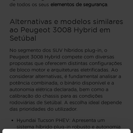
de todos os seus
elementos de segurança
.
Alternativas e modelos similares
ao Peugeot 3008 Hybrid em
Setúbal
No segmento dos SUV híbridos plug-in, o
Peugeot 3008 Hybrid compete com diversas
propostas que oferecem distintas configurações
de bloco motor e arquiteturas eletrificadas. Ao
considerar alternativas, é fundamental analisar a
potência combinada, o binário disponível e a
autonomia elétrica declarada, bem como a
calibração do chassis para as condições
rodoviárias de Setúbal. A escolha ideal depende
das prioridades do utilizador.
Hyundai Tucson PHEV: Apresenta um
sistema híbrido plug-in robusto e autonomia