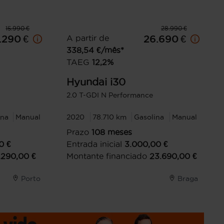
15.990 €
28.990 €
.290 €
A partir de
26.690 €
338,54
€/mês*
TAEG
12,2
%
Hyundai
i30
2.0 T-GDI N Performance
ina
Manual
2020
78.710 km
Gasolina
Manual
Prazo
108
meses
0
€
Entrada inicial
3.000,00
€
1.290,00
€
Montante financiado
23.690,00
€
Porto
Braga