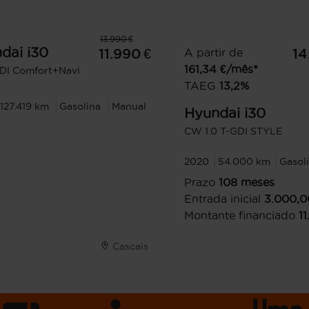
13.990 €
dai
i30
11.990 €
A partir de
14
161,34
€/mês*
GDI Comfort+Navi
TAEG
13,2
%
127.419 km
Gasolina
Manual
Hyundai
i30
CW 1.0 T-GDI STYLE
2020
54.000 km
Gasol
Prazo
108
meses
Entrada inicial
3.000,0
Montante financiado
1
Cascais