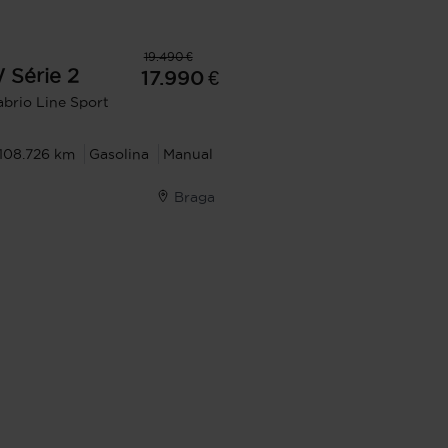
19.490 €
W
Série 2
17.990 €
abrio Line Sport
108.726 km
Gasolina
Manual
Braga